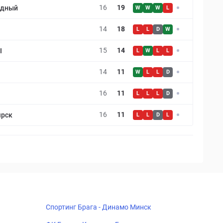
16
19
удный
W
W
W
L
14
18
L
L
D
W
15
14
I
L
W
L
L
14
11
W
L
L
D
16
11
L
L
L
D
16
11
ярск
L
L
D
L
Спортинг Брага - Динамо Минск