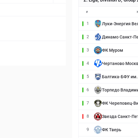
2. Liga, Division B, Group
#
1
Луки-Энергия Ве
2
Динамо Санкт-П
3
ФК Муром
4
Чертаново Моск
5
Балтика-БФУ им.
6
Торпедо Владим
7
ФК Череповец-В
8
Звезда Санкт-Пе
9
ФК Тверь