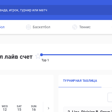
бол
Баскетбол
Теннис
л лайв счет
Тур 1
ТУРНИРНАЯ ТАБЛИЦА
WED
SAT
SUN
SAT
SUN
SAT
SUN
SUN
12
15
16
22
23
29
30
6