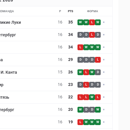
 2 2026
КОМАНДА
P
PTS
ФОРМА
16
35
ликие Луки
W
W
L
W
16
34
етербург
D
D
L
D
16
34
L
W
W
W
16
29
ва
D
D
D
L
15
26
 И. Канта
W
L
W
D
16
23
ир
D
L
D
D
16
22
итязь
L
L
W
L
16
20
тербург
W
D
D
W
16
19
L
W
W
W