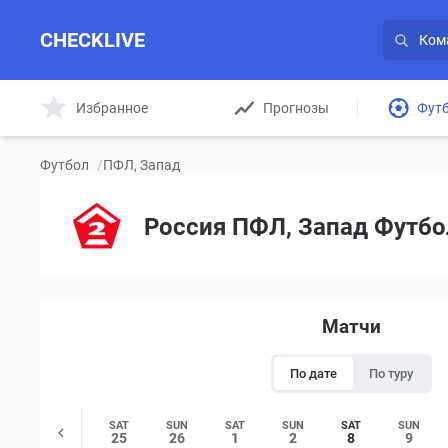
CHECKLIVE
Избранное
Прогнозы
Фут
Футбол
/
ПФЛ, Запад
Россия ПФЛ, Запад Футбо
Матчи
По дате
По туру
UN
FRI
SAT
SUN
SAT
SUN
SAT
SUN
5
24
25
26
1
2
8
9