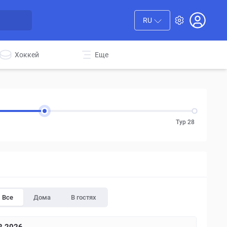
RU
Хоккей
Еще
Тур 28
Все
Дома
В гостях
SAT
SUN
MON
SAT
SUN
SAT
SUN
SA
12
13
14
19
20
26
27
3