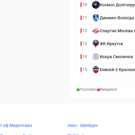
10
Космос Долгопр
11
Динамо-Вологда
12
Спартак Москва I
13
ФК Иркутск
14
Искра Смоленск
15
Енисей-2 Красно
Promotion
Relegation
рт оф Мидлотиан
Аякс - Шелбурн