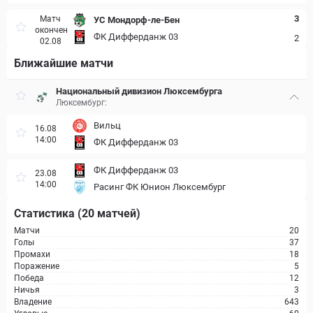
3
Матч
УС Мондорф-ле-Бен
окончен
ФК Дифферданж 03
2
02.08
Ближайшие матчи
Национальный дивизион Люксембурга
Люксембург:
Вильц
16.08
14:00
ФК Дифферданж 03
ФК Дифферданж 03
23.08
14:00
Расинг ФК Юнион Люксембург
Статистика (20 матчей)
Матчи
20
Голы
37
Промахи
18
Поражение
5
Победа
12
Ничья
3
Владение
643