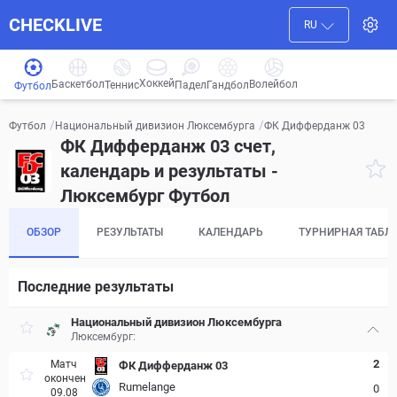
CHECKLIVE
RU
Хоккей
Баскетбол
Волейбол
Гандбол
Теннис
Падел
Футбол
/
/
ФК Дифферданж 03
Футбол
Национальный дивизион Люксембурга
ФК Дифферданж 03 счет,
календарь и результаты -
Люксембург Футбол
ОБЗОР
РЕЗУЛЬТАТЫ
КАЛЕНДАРЬ
ТУРНИРНАЯ ТАБЛ
Последние результаты
Национальный дивизион Люксембурга
Люксембург:
2
Матч
ФК Дифферданж 03
окончен
Rumelange
0
09.08