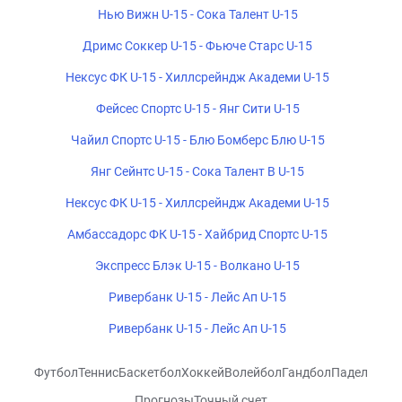
Нью Вижн U-15 - Сока Талент U-15
Дримс Соккер U-15 - Фьюче Старс U-15
Нексус ФК U-15 - Хиллсрейндж Академи U-15
Фейсес Спортс U-15 - Янг Сити U-15
Чайил Спортс U-15 - Блю Бомберс Блю U-15
Янг Сейнтс U-15 - Сока Талент B U-15
Нексус ФК U-15 - Хиллсрейндж Академи U-15
Амбассадорс ФК U-15 - Хайбрид Спортс U-15
Экспресс Блэк U-15 - Волкано U-15
Ривербанк U-15 - Лейс Ап U-15
Ривербанк U-15 - Лейс Ап U-15
Футбол
Теннис
Баскетбол
Хоккей
Волейбол
Гандбол
Падел
Прогнозы
Точный счет