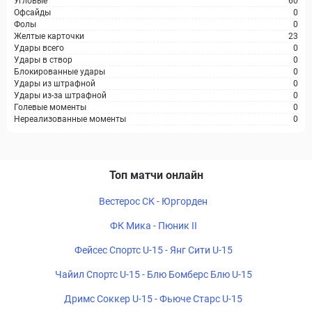
Угловые
60
Офсайды
0
Фолы
0
Желтые карточки
23
Удары всего
0
Удары в створ
0
Блокированные удары
0
Удары из штрафной
0
Удары из-за штрафной
0
Голевые моменты
0
Нереализованные моменты
0
Топ матчи онлайн
Вестерос СК - Юргорден
ФК Мика - Пюник II
Фейсес Спортс U-15 - Янг Сити U-15
Чайил Спортс U-15 - Блю Бомберс Блю U-15
Дримс Соккер U-15 - Фьюче Старс U-15