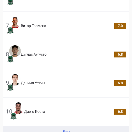
7
Витор Тормена
7.0
8
Дуглас Аугусто
6.8
9
Даниил Уткин
6.8
10
Диего Коста
6.8
Еще