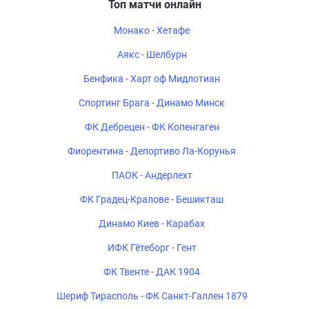
Топ матчи онлайн
Монако - Хетафе
Аякс - Шелбурн
Бенфика - Харт оф Мидлотиан
Спортинг Брага - Динамо Минск
ФК Дебрецен - ФК Копенгаген
Фиорентина - Депортиво Ла-Корунья
ПАОК - Андерлехт
ФК Градец-Кралове - Бешикташ
Динамо Киев - Карабах
ИФК Гётеборг - Гент
ФК Твенте - ДАК 1904
Шериф Тирасполь - ФК Санкт-Галлен 1879