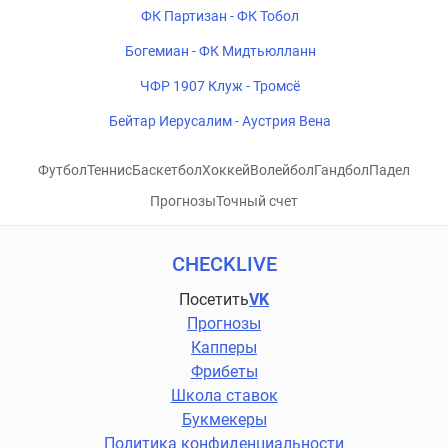
ФК Партизан - ФК Тобол
Богемиан - ФК Мидтьюлланн
ЧФР 1907 Клуж - Тромсё
Бейтар Иерусалим - Аустрия Вена
Футбол
Теннис
Баскетбол
Хоккей
Волейбол
Гандбол
Падел
Прогнозы
Точный счет
CHECKLIVE
Посетить
VK
Прогнозы
Капперы
Фрибеты
Школа ставок
Букмекеры
Политика конфиденциальности