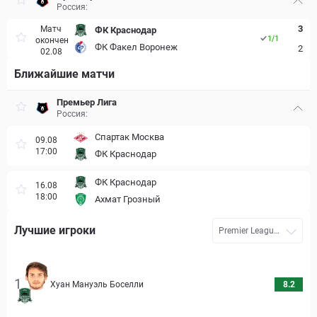
Россия:
3
Матч
ФК Краснодар
1
/
1
окончен
ФК Факел Воронеж
2
02.08
Ближайшие матчи
Премьер Лига
Россия:
Спартак Москва
09.08
17:00
ФК Краснодар
ФК Краснодар
16.08
18:00
Ахмат Грозный
Лучшие игроки
Premier League
26/27
1
Хуан Мануэль Боселли
8.2