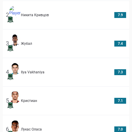
2
Никита Кривцов
7.9
3
Жубал
7.4
4
Ilya Vakhaniya
7.3
5
Кристиан
7.1
6
Лукас Оласа
7.0