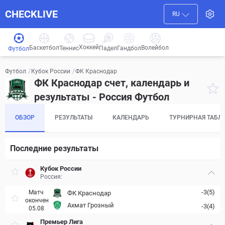
CHECKLIVE
RU
Хоккей
Баскетбол
Волейбол
Гандбол
Теннис
Падел
Футбол
/
/
ФК Краснодар
Футбол
Кубок России
ФК Краснодар счет, календарь и
результаты - Россия Футбол
ОБЗОР
РЕЗУЛЬТАТЫ
КАЛЕНДАРЬ
ТУРНИРНАЯ ТАБЛ
Последние результаты
Кубок России
Россия:
-3(5)
Матч
ФК Краснодар
окончен
Ахмат Грозный
-3(4)
05.08
Премьер Лига