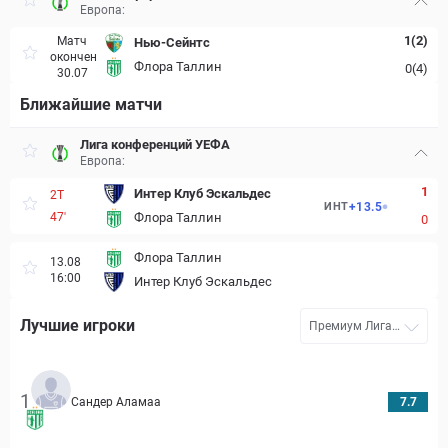
Европа:
1(2)
Матч
Нью-Сейнтс
окончен
Флора Таллин
0(4)
30.07
Ближайшие матчи
Лига конференций УЕФА
Европа:
1
Интер Клуб Эскальдес
2Т
+
13.5
ИНТ
47'
Флора Таллин
0
Флора Таллин
13.08
16:00
Интер Клуб Эскальдес
Лучшие игроки
Премиум Лига
(Мейстрилига)
2026
1
Сандер Аламаа
7.7