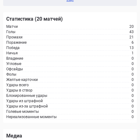
Статистика (20 матчей)
Матчи
20
Голы
43
Промахи
21
Поражение
6
Победа
13
Ничья
1
Владение
0
Угловые
0
Офсайды
0
Фолы
0
Желтые карточки
0
Удары всего
0
Удары в створ
0
Блокированные удары
0
Удары из штрафной
0
Удары из-за штрафной
0
Голевые моменты
0
Нереализованные моменты
0
Медиа