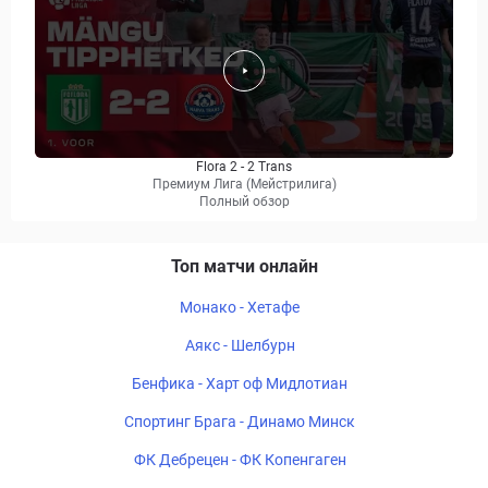
Flora 2 - 2 Trans
Премиум Лига (Мейстрилига)
Полный обзор
Топ матчи онлайн
Монако - Хетафе
Аякс - Шелбурн
Бенфика - Харт оф Мидлотиан
Спортинг Брага - Динамо Минск
ФК Дебрецен - ФК Копенгаген