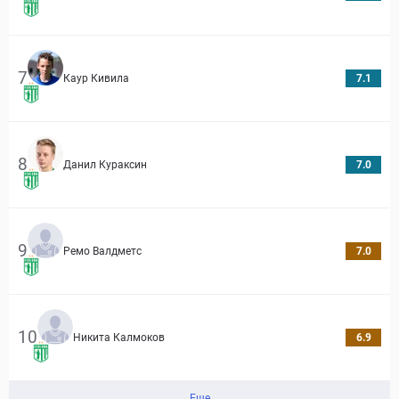
7
Каур Кивила
7.1
8
Данил Кураксин
7.0
9
Ремо Валдметс
7.0
10
Никита Калмоков
6.9
Еще