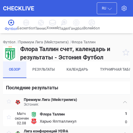
CHECKLIVE
RU
Хоккей
Баскетбол
Волейбол
Гандбол
Теннис
Падел
Футбол
/
/
Флора Таллин
Футбол
Премиум Лига (Мейстрилига)
Флора Таллин счет, календарь и
результаты - Эстония Футбол
ОБЗОР
РЕЗУЛЬТАТЫ
КАЛЕНДАРЬ
ТУРНИРНАЯ ТАБЛ
Последние результаты
Премиум Лига (Мейстрилига)
Эстония:
1
Матч
Флора Таллин
окончен
Харью Ялгпалликул
0
02.08
Лига конференций УЕФА