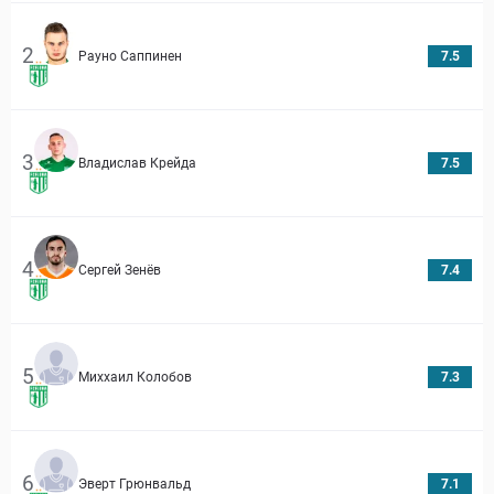
2
Рауно Саппинен
7.5
3
Владислав Крейда
7.5
4
Сергей Зенёв
7.4
5
Миххаил Колобов
7.3
6
Эверт Грюнвальд
7.1