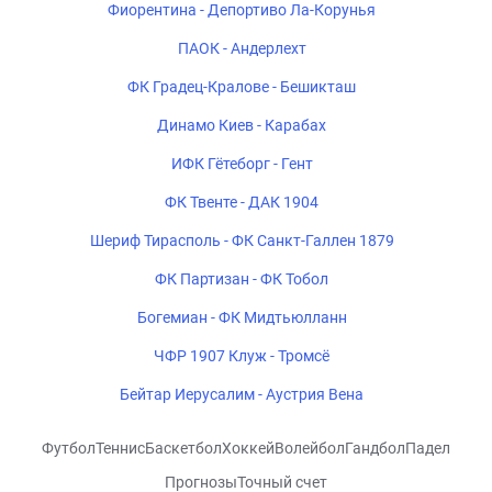
Фиорентина - Депортиво Ла-Корунья
ПАОК - Андерлехт
ФК Градец-Кралове - Бешикташ
Динамо Киев - Карабах
ИФК Гётеборг - Гент
ФК Твенте - ДАК 1904
Шериф Тирасполь - ФК Санкт-Галлен 1879
ФК Партизан - ФК Тобол
Богемиан - ФК Мидтьюлланн
ЧФР 1907 Клуж - Тромсё
Бейтар Иерусалим - Аустрия Вена
Футбол
Теннис
Баскетбол
Хоккей
Волейбол
Гандбол
Падел
Прогнозы
Точный счет