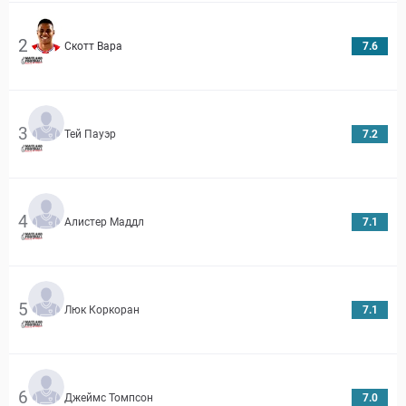
2
Скотт Вара
7.6
3
Тей Пауэр
7.2
4
Алистер Маддл
7.1
5
Люк Коркоран
7.1
6
Джеймс Томпсон
7.0