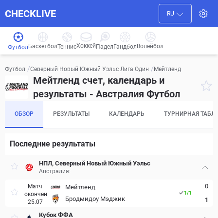
CHECKLIVE
RU
Хоккей
Баскетбол
Волейбол
Гандбол
Теннис
Падел
Футбол
/
/
Мейтленд
Футбол
Северный Новый Южный Уэльс Лига Один
Мейтленд счет, календарь и
результаты - Австралия Футбол
ОБЗОР
РЕЗУЛЬТАТЫ
КАЛЕНДАРЬ
ТУРНИРНАЯ ТАБЛ
Последние результаты
НПЛ, Северный Новый Южный Уэльс
Австралия:
0
Матч
Мейтленд
1
/
1
окончен
Бродмидоу Мэджик
1
25.07
Кубок ФФА