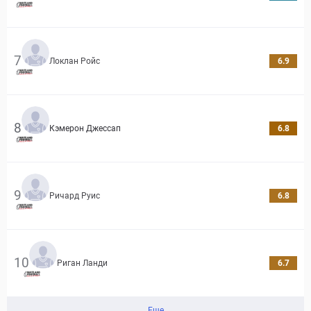
7
Локлан Ройс
6.9
8
Кэмерон Джессап
6.8
9
Ричард Руис
6.8
10
Риган Ланди
6.7
Еще