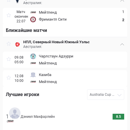
Австралия:
1
Матч
Мейтленд
окончен
Фримантл Сити
2
22.07
Ближайшие матчи
НПЛ, Северный Новый Южный Уэльс
Австралия:
Чарлстаун Адзурри
09.08
05:00
Мейтленд
Кахиба
12.08
10:00
Мейтленд
Лучшие игроки
Australia Cup 20
26
1
Дэниел Макфарлейн
8.5