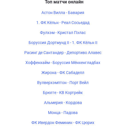
Топ матчи онлайн
Астон Вилла - Бавария
1. ФК Кёльн - Реал Сосьедад
Фулхэм - Кристал Пэлас
Боруссия Дортмунд II - 1. ФК Кёльн II
Расинг де Сантандер - Депортиво Алавес
Хоффенхайм - Боруссия Мёнхенгладбах
Жирона - ФК Сабаделл
Вулверхэмптон - Порт Вейл
Брюгге - КВ Кортрейк
Альмерия - Кордова
Монца - Падова
ФК Ивердон Феминин - ФК Цюрих