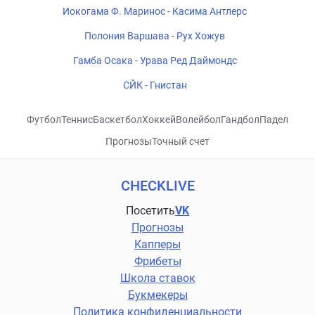
Иокогама Ф. Маринос - Касима Антлерс
Полония Варшава - Рух Хожув
Гамба Осака - Урава Ред Даймондс
СЙК - Гнистан
Футбол
Теннис
Баскетбол
Хоккей
Волейбол
Гандбол
Падел
Прогнозы
Точный счет
CHECKLIVE
Посетить
VK
Прогнозы
Капперы
Фрибеты
Школа ставок
Букмекеры
Политика конфиденциальности