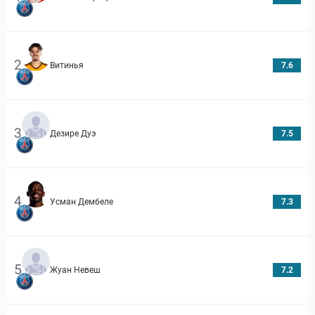
2
Витинья
7.6
3
Дезире Дуэ
7.5
4
Усман Дембеле
7.3
5
Жуан Невеш
7.2