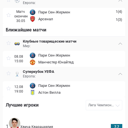
Европа:
1(4)
Матч
Пари Сен-Жермен
окончен
Арсенал
1(3)
30.05
Ближайшие матчи
Клубные товарищеские матчи
Мир:
Пари Сен-Жермен
08.08
15:00
Манчестер Юнайтед
Суперкубок УЕФА
Европа:
Пари Сен-Жермен
12.08
19:00
Астон Вилла
Лучшие игроки
Лига Чемпионо
в УЕФА 25/26
1
Хвича Кварацхелия
7.7