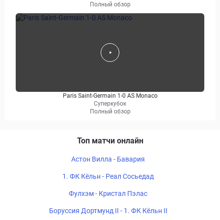
Полный обзор
Paris Saint-Germain 1-0 AS Monaco
Суперкубок
Полный обзор
Топ матчи онлайн
Астон Вилла - Бавария
1. ФК Кёльн - Реал Сосьедад
Фулхэм - Кристал Пэлас
Боруссия Дортмунд II - 1. ФК Кёльн II