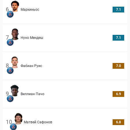
6
Маркиньос
7.1
7
Нуно Мендеш
7.1
8
Фабиан Руис
7.0
9
Виллиан Пачо
6.9
10
Матвей Сафонов
6.8