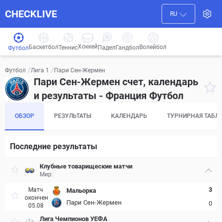
CHECKLIVE
RU
Хоккей
Баскетбол
Волейбол
Гандбол
Теннис
Падел
Футбол
/
/
Пари Сен-Жермен
Футбол
Лига 1
Пари Сен-Жермен счет, календарь
и результаты - Франция Футбол
ОБЗОР
РЕЗУЛЬТАТЫ
КАЛЕНДАРЬ
ТУРНИРНАЯ ТАБЛ
Последние результаты
Клубные товарищеские матчи
Мир:
3
Матч
Мальорка
окончен
Пари Сен-Жермен
0
05.08
Лига Чемпионов УЕФА