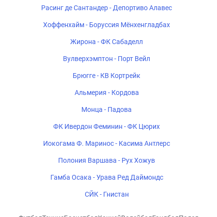
Расинг де Сантандер - Депортиво Алавес
Хоффенхайм - Боруссия Мёнхенгладбах
Жирона - ФК Сабаделл
Вулверхэмптон - Порт Вейл
Брюгге - КВ Кортрейк
Альмерия - Кордова
Монца - Падова
ФК Ивердон Феминин - ФК Цюрих
Иокогама Ф. Маринос - Касима Антлерс
Полония Варшава - Рух Хожув
Гамба Осака - Урава Ред Даймондс
СЙК - Гнистан