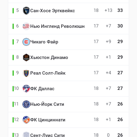
5
18
+13
33
Сан-Хосе Эртквейкс
6
17
+7
30
Нью Ингленд Революшн
7
17
+9
29
Чикаго Файр
8
17
+1
29
Хьюстон Динамо
9
17
+4
27
Реал Солт-Лейк
10
18
+7
27
ФК Даллас
11
18
+7
26
Нью-Йорк Сити
12
18
+1
26
ФК Цинциннати
13
18
0
26
Сент-Луис Сити