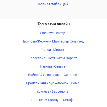
Полная таблица
Топ матчи онлайн
Ювентус - Интер
Пари Сен-Жермен - Манчестер Юнайтед
Челси - Милан
Барселона - Ноттингем Форест
Наполи - Сельта
Байер 04 Леверкузен - Севилья
Брайтон энд Хоув Альбион - Рома
Удинезе - Барселона
Тоттенхэм Хотспур - Хетафе