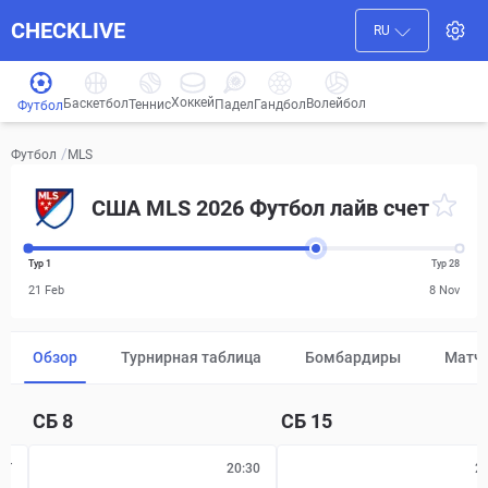
CHECKLIVE
RU
Хоккей
Баскетбол
Волейбол
Гандбол
Теннис
Падел
Футбол
/
MLS
Футбол
США MLS 2026 Футбол лайв счет
Тур 1
Тур 28
21 Feb
8 Nov
Обзор
Турнирная таблица
Бомбардиры
Матч
СБ
8
СБ
15
FT
20:30
2