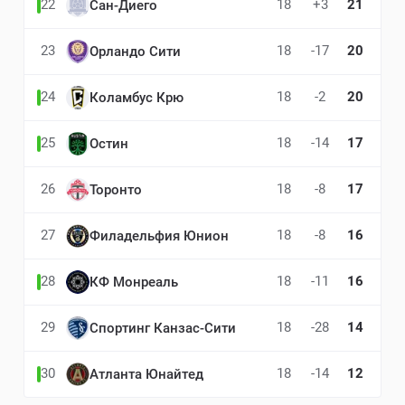
22
18
+3
21
Сан-Диего
23
18
-17
20
Орландо Сити
24
18
-2
20
Коламбус Крю
25
18
-14
17
Остин
26
18
-8
17
Торонто
27
18
-8
16
Филадельфия Юнион
28
18
-11
16
КФ Монреаль
29
18
-28
14
Спортинг Канзас-Сити
30
18
-14
12
Атланта Юнайтед