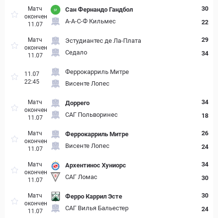
30
Матч
Сан Фернандо Гандбол
окончен
А-А-С-Ф Кильмес
22
11.07
29
Матч
Эстудиантес де Ла-Плата
окончен
Седало
34
11.07
Феррокарриль Митре
11.07
22:45
Висенте Лопес
34
Матч
Доррего
окончен
САГ Польворинес
18
11.07
26
Матч
Феррокарриль Митре
окончен
Висенте Лопес
24
11.07
34
Матч
Архентинос Хуниорс
окончен
САГ Ломас
30
11.07
30
Матч
Ферро Каррил Эсте
окончен
САГ Вилья Бальестер
24
11.07