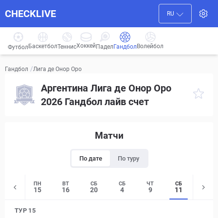
CHECKLIVE
RU
Хоккей
Баскетбол
Волейбол
Гандбол
Теннис
Падел
Футбол
/
Лига де Онор Оро
Гандбол
Аргентина Лига де Онор Оро
2026 Гандбол лайв счет
Матчи
По дате
По туру
СБ
ПН
ВТ
СБ
СБ
ЧТ
СБ
13
15
16
20
4
9
11
ТУР 15