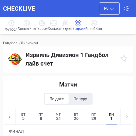
CHECKLIVE
RU
Хоккей
Баскетбол
Волейбол
Гандбол
Теннис
Падел
Футбол
/
Дивизион 1
Гандбол
Израиль Дивизион 1 Гандбол
лайв счет
Матчи
По дате
По туру
ПН
ВТ
ПТ
ЧТ
ВТ
ПТ
ПН
27
5
8
21
26
29
1
ФИНАЛ