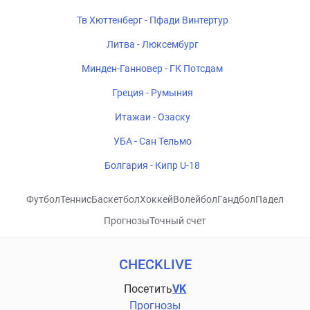
Тв Хюттенберг - Пфади Винтертур
Литва - Люксембург
Минден-Ганновер - ГК Потсдам
Греция - Румыния
Итажаи - Озаску
УБА - Сан Тельмо
Болгария - Кипр U-18
Футбол
Теннис
Баскетбол
Хоккей
Волейбол
Гандбол
Падел
Прогнозы
Точный счет
CHECKLIVE
Посетить
VK
Прогнозы