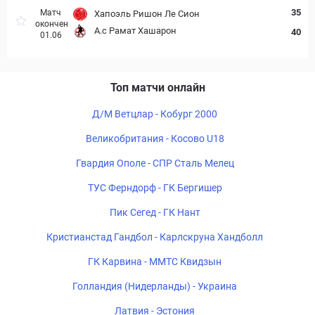
35
Матч
Хапоэль Ришон Ле Сион
окончен
А.с Рамат Хашарон
40
01.06
Топ матчи онлайн
Д/М Ветцлар - Кобург 2000
Великобритания - Косово U18
Гвардия Ополе - СПР Сталь Мелец
ТУС Ферндорф - ГК Бергишер
Пик Сегед - ГК Нант
Кристианстад Гандбол - Карлскруна Хандболл
ГК Карвина - ММТС Квидзын
Голландия (Нидерланды) - Украина
Латвия - Эстония