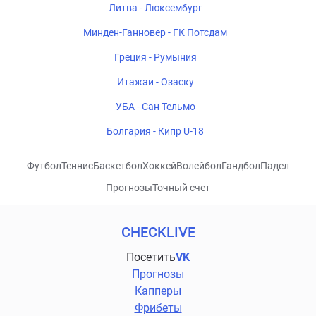
Литва - Люксембург
Минден-Ганновер - ГК Потсдам
Греция - Румыния
Итажаи - Озаску
УБА - Сан Тельмо
Болгария - Кипр U-18
Футбол
Теннис
Баскетбол
Хоккей
Волейбол
Гандбол
Падел
Прогнозы
Точный счет
CHECKLIVE
Посетить
VK
Прогнозы
Капперы
Фрибеты