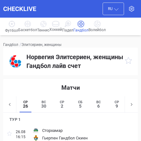
CHECKLIVE
RU
Хоккей
Баскетбол
Волейбол
Гандбол
Теннис
Падел
Футбол
/
Элитсериен, женщины
Гандбол
Норвегия Элитсериен, женщины
Гандбол лайв счет
Матчи
СР
ВС
СР
СБ
ВС
СР
ЧТ
26
30
2
5
6
9
10
ТУР 1
Сторхамар
26.08
16:15
Гьерпен Гандбол Скиен