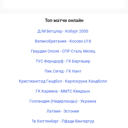
Топ матчи онлайн
Д/М Ветцлар - Кобург 2000
Великобритания - Косово U18
Гвардия Ополе - СПР Сталь Мелец
ТУС Ферндорф - ГК Бергишер
Пик Сегед - ГК Нант
Кристианстад Гандбол - Карлскруна Хандболл
ГК Карвина - ММТС Квидзын
Голландия (Нидерланды) - Украина
Латвия - Эстония
Тв Хюттенберг - Пфади Винтертур