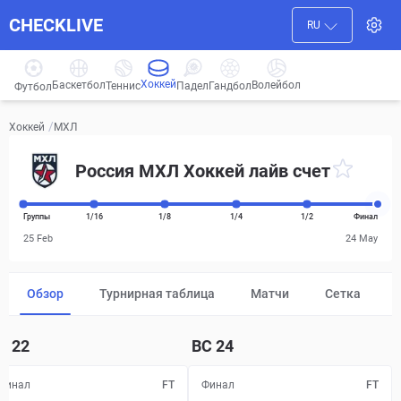
CHECKLIVE
RU
Хоккей
Баскетбол
Волейбол
Гандбол
Теннис
Падел
Футбол
/
МХЛ
Хоккей
Россия МХЛ Хоккей лайв счет
Группы
1/16
1/8
1/4
1/2
Финал
25 Feb
24 May
Обзор
Турнирная таблица
Матчи
Сетка
Т
22
ВС
24
Финал
FT
Финал
FT