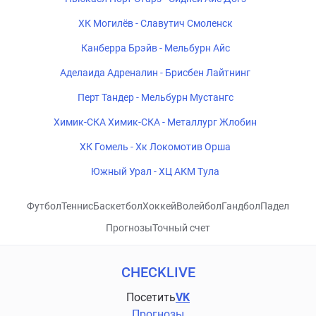
ХК Могилёв - Славутич Смоленск
Канберра Брэйв - Мельбурн Айс
Аделаида Адреналин - Брисбен Лайтнинг
Перт Тандер - Мельбурн Мустангс
Химик-СКА Химик-СКА - Металлург Жлобин
ХК Гомель - Хк Локомотив Орша
Южный Урал - ХЦ АКМ Тула
Футбол
Теннис
Баскетбол
Хоккей
Волейбол
Гандбол
Падел
Прогнозы
Точный счет
CHECKLIVE
Посетить
VK
Прогнозы