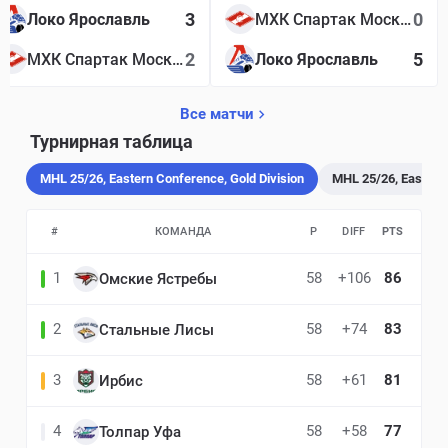
3
0
Локо Ярославль
МХК Спартак Москва
2
5
МХК Спартак Москва
Локо Ярославль
Все матчи
Турнирная таблица
MHL 25/26, Eastern Conference, Gold Division
MHL 25/26, Eastern 
#
КОМАНДА
P
DIFF
PTS
1
58
+106
86
Омские Ястребы
2
58
+74
83
Стальные Лисы
3
58
+61
81
Ирбис
4
58
+58
77
Толпар Уфа