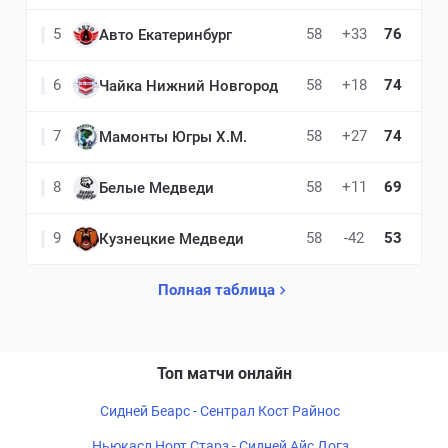
5
58
+33
76
Авто Екатеринбург
6
58
+18
74
Чайка Нижний Новгород
7
58
+27
74
Мамонты Югры Х.М.
8
58
+11
69
Белые Медведи
9
58
-42
53
Кузнецкие Медведи
Полная таблица
Топ матчи онлайн
Сидней Беарс - Сентрал Кост Райнос
Ньюкасл Норт Старз - Сидней Айс Догз