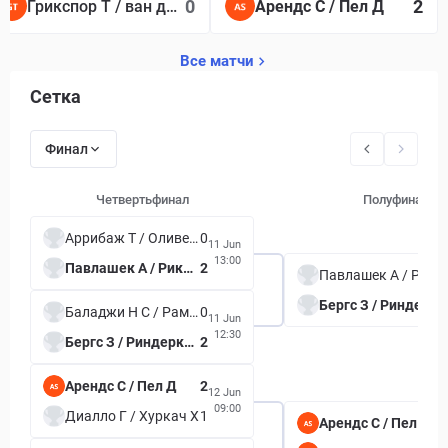
0
2
Грикспор Т / ван де Зандсюлп Б
Арендс С / Пел Д
Все матчи
Сетка
Финал
Четвертьфинал
Полуфинал
Аррибаж Т / Оливетти А
0
11 Jun
13:00
Павлашек А / Рикл П
2
Павлашек
Бергс З / Риндеркнех А
Баладжи Н С / Рам Р
0
11 Jun
12:30
Бергс З / Риндеркнех А
2
Арендс С / Пел Д
2
12 Jun
09:00
Диалло Г / Хуркач Х
1
Арендс С / Пел Д