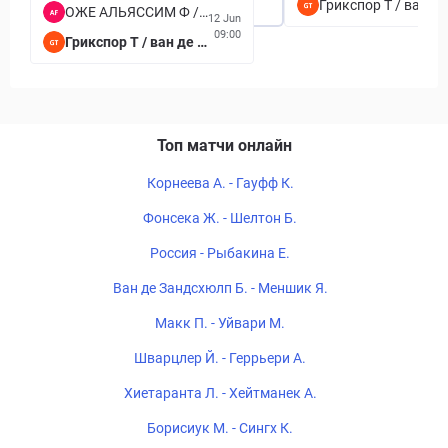
Грикспор Т / ван де Зандсюлп Б
ОЖЕ АЛЬЯССИМ Ф / ШАПОВАЛОВ Д
12 Jun
09:00
Грикспор Т / ван де Зандсюлп Б
Топ матчи онлайн
Корнеева А. - Гауфф К.
Фонсека Ж. - Шелтон Б.
Россия - Рыбакина Е.
Ван де Зандсхюлп Б. - Меншик Я.
Макк П. - Уйвари М.
Шварцлер Й. - Геррьери А.
Хиетаранта Л. - Хейтманек А.
Борисиук М. - Сингх К.