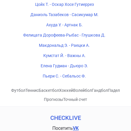
Цойх Т. - Оскар Хосе Гутиеррез
Даниэль Тазабеков - Сасикумар М.
Ахуда У. - Артнак Б.
Фелицата Дорофеева-Рыбас - Глушкова Д.
Макдональд Э. - Раецки А.
Кумстат Й. - Важны А.
Елена Гудман - Дьюро Э.
Пьери С. - Себальос Ф.
Футбол
Теннис
Баскетбол
Хоккей
Волейбол
Гандбол
Падел
Прогнозы
Точный счет
CHECKLIVE
Посетить
VK