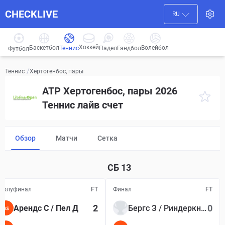
CHECKLIVE
RU
Хоккей
Баскетбол
Волейбол
Гандбол
Теннис
Падел
Футбол
/
Хертогенбос, пары
Теннис
ATP Хертогенбос, пары 2026
Теннис лайв счет
Обзор
Матчи
Сетка
СБ
13
Полуфинал
FT
Финал
FT
2
0
Арендс С / Пел Д
Бергс З / Риндеркнех А