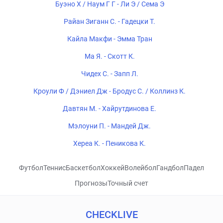
Буэно Х / Наум Г Г - Ли Э / Сема Э
Райан Зиганн С. - Гадецки Т.
Кайла Макфи - Эмма Тран
Ма Я. - Скотт К.
Чидех С. - Запп Л.
Кроули Ф / Дэниел Дж - Бродус С. / Коллинз К.
Давтян М. - Хайрутдинова Е.
Мэлоуни П. - Мандей Дж.
Хереа К. - Пеникова К.
Футбол
Теннис
Баскетбол
Хоккей
Волейбол
Гандбол
Падел
Прогнозы
Точный счет
CHECKLIVE