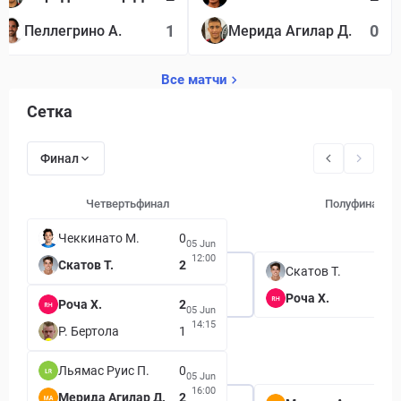
1
0
Пеллегрино А.
Мерида Агилар Д.
Все матчи
Сетка
Финал
Четвертьфинал
Полуфинал
Чеккинато М.
0
05 Jun
12:00
Скатов Т.
2
Скатов Т.
Роча Х.
Роча Х.
2
05 Jun
14:15
Р. Бертола
1
Льямас Руис П.
0
05 Jun
16:00
Мерида Агилар Д.
2