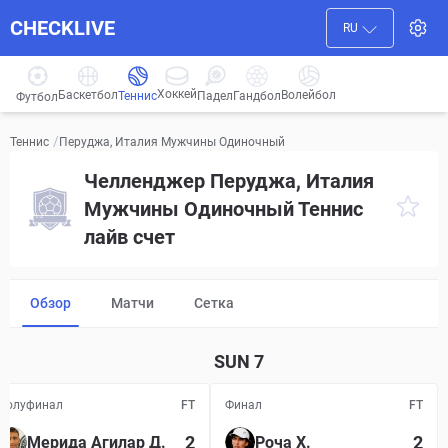
CHECKLIVE
RU
Хоккей
Баскетбол
Волейбол
Гандбол
Теннис
Падел
Футбол
/
Перуджа, Италия Мужчины Одиночный
Теннис
Челленджер Перуджа, Италия
Мужчины Одиночный Теннис
лайв счет
Обзор
Матчи
Сетка
SUN
7
Полуфинал
FT
Финал
FT
2
2
Мерида Агилар Д.
Роча Х.