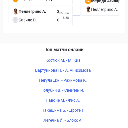
Мерида Агилар Д.
Пеллегрино А.
Пеллегрино А.
2
05 Jun
18:30
Базиле П.
0
Топ матчи онлайн
Костюк М. - М. Киз
Бартункова Н. - А. Анисимова
Пегула Дж. - Рахимова К.
Голубич В. - Свёнтек И.
Навоне М. - Фис А.
Накашима Б. - Дроге Т.
Легечка Й. - Блокс А.