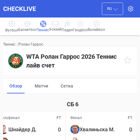
CHECKLIVE
RU
Хоккей
Баскетбол
Волейбол
Гандбол
Теннис
Падел
Футбол
/
Ролан Гаррос
Теннис
WTA Ролан Гаррос 2026 Теннис
лайв счет
Обзор
Матчи
Сетка
СБ
6
Полуфинал
FT
Финал
FT
0
0
Шнайдер Д.
Хвалиньска М.