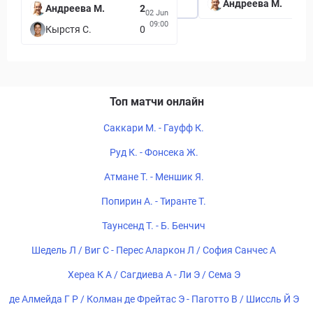
Андреева М.
Андреева М.
2
02 Jun
09:00
Кырстя С.
0
Топ матчи онлайн
Саккари М. - Гауфф К.
Руд К. - Фонсека Ж.
Атмане Т. - Меншик Я.
Попирин А. - Тиранте Т.
Таунсенд Т. - Б. Бенчич
Шедель Л / Виг С - Перес Аларкон Л / София Санчес А
Хереа К А / Сагдиева А - Ли Э / Сема Э
де Алмейда Г Р / Колман де Фрейтас Э - Паготто В / Шиссль Й Э