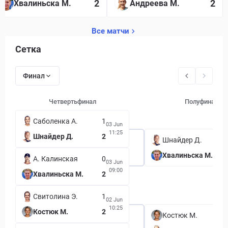
2
2
Хвалиньска М.
Андреева М.
Все матчи
Сетка
Финал
Четвертьфинал
Полуфинал
Саболенка А.
1
03 Jun
11:25
Шнайдер Д.
2
Шнайдер Д.
Хвалиньска М.
А. Калинская
0
03 Jun
09:00
Хвалиньска М.
2
Свитолина Э.
1
02 Jun
10:25
Костюк М.
2
Костюк М.