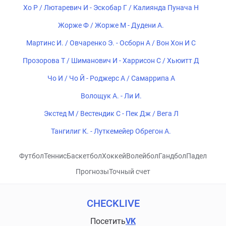
Хо Р / Лютаревич И - Эскобар Г / Калиянда Пунача Н
Жорже Ф / Жорже М - Дудени А.
Мартинс И. / Овчаренко Э. - Осборн А / Вон Хон И С
Прозорова Т / Шиманович И - Харрисон С / Хьюитт Д
Чо И / Чо Й - Роджерс А / Самаррипа А
Волощук А. - Ли И.
Экстед М / Вестендик С - Пек Дж / Вега Л
Тангилиг К. - Луткемейер Обрегон А.
Футбол
Теннис
Баскетбол
Хоккей
Волейбол
Гандбол
Падел
Прогнозы
Точный счет
CHECKLIVE
Посетить
VK