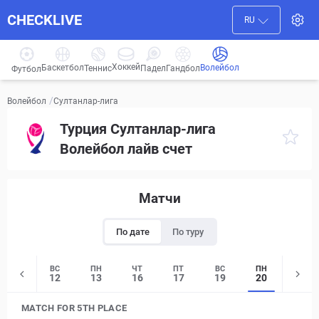
CHECKLIVE
RU
Хоккей
Баскетбол
Волейбол
Гандбол
Теннис
Падел
Футбол
/
Султанлар-лига
Волейбол
Турция Султанлар-лига
Волейбол лайв счет
Матчи
По дате
По туру
СБ
ВС
ПН
ЧТ
ПТ
ВС
ПН
11
12
13
16
17
19
20
MATCH FOR 5TH PLACE