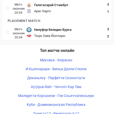
3
Матч
Галатасарай Стамбул
окончен
Арас Карго
1
20.04
PLACEMENT MATCH
3
Матч
Нилуфер Беледиэ Бурса
окончен
Тюрк Хава Йоллары
2
20.04
Топ матчи онлайн
Мексика - Кюрасао
И Кьяппарари - Фильи Делле Стелле
Деканьяху - Перфетти Сконосчути
A(c)quai Nah - Чиччо'с Кар Тим
Маледетти Корсанези - Гли Скьяччапенсьери
Куба - Доминиканская Республика
Тунис U-17 - Венесуэла U-17