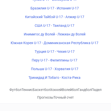
Бразилия U-17 - Испания U-17
Китайский Тайбэй U-17 - Алжир U-17
США U-17 - Таиланд U-17
Инимигос ду Волей - Лежиан ду Волей
Южная Корея U-17 - Доминиканская Республика U-17
Турция U-17 - Чехия U-17
Перу U-17 - Филиппины U-17
Польша U-17 - Хорватия U-17
Тринидад И Тобаго - Коста-Рика
Футбол
Теннис
Баскетбол
Хоккей
Волейбол
Гандбол
Падел
Прогнозы
Точный счет