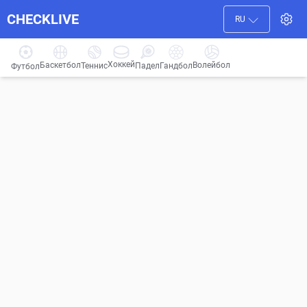
CHECKLIVE
RU
Хоккей
Баскетбол
Волейбол
Гандбол
Теннис
Падел
Футбол