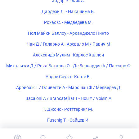
Ходар Р. - Фис А.
Дардери Л. - Накашима Б.
Рохас С. - Медведева М.
Пол Майки Баллоу - Арканджело Пинто
Чан Д / Галарно А - Аревало М / Павич М
Александр Мулим - Карлос Халлон
Михальски Д / Рока Баталла О - Де Бернардис А / Пассаро Ф
Андре Соуза - Конте В.
Аррибаж Т / Оливетти А - Марошан Ф / Медведев Д
Bacaloni A / Brancatelli G T - Hou Y / Voisin A
Г. Джонс - Роттгеринг М.
Fusenig T. - Зайцев И.
Ниттманн Й. - Пел С.