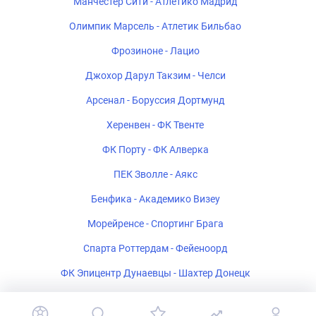
Манчестер Сити - Атлетико Мадрид
Олимпик Марсель - Атлетик Бильбао
Фрозиноне - Лацио
Джохор Дарул Такзим - Челси
Арсенал - Боруссия Дортмунд
Херенвен - ФК Твенте
ФК Порту - ФК Алверка
ПЕК Зволле - Аякс
Бенфика - Академико Визеу
Морейренсе - Спортинг Брага
Спарта Роттердам - Фейеноорд
ФК Эпицентр Дунаевцы - Шахтер Донецк
Мансфилд Таун - Шеффилд Юнайтед