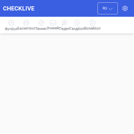
CHECKLIVE
RU
Хоккей
Баскетбол
Волейбол
Гандбол
Теннис
Падел
Футбол