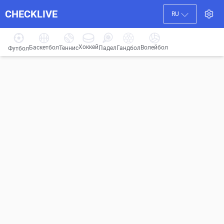
CHECKLIVE
RU
Хоккей
Баскетбол
Волейбол
Гандбол
Теннис
Падел
Футбол