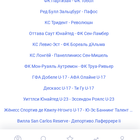
ФК Партизан - ФК Тобол
Ред Булл Зальцбург - Пафос
КС Тридент - Революшн
Оттава Саут Юнайтед - ФК Сен-Ламбер
КС Левис-Эст - ФК Бореаль д'Альма
КС Лонгёй - Панеллиниос Сен-Мишель
ФК Мон-Руаяль Аутремон - ФК Труа-Ривьер
ГФА Добеле U-17 - АФА Олайне U-17
Дескаос U-17 - Ти Гу U-17
Уиттлси Юнайтед U-23 - Эссендон Роялс U-23
Жёнесс Спортив де Квилу-Нгонго U-17 - Ю-Эс Баннинг Талент U-
17
Вилла San Carlos Reserve - Депортиво Лаферрере Ii
ЧС Ультра U-17 - ФК Пати U-17