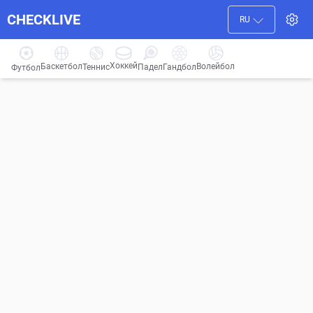
CHECKLIVE
RU
Хоккей
Баскетбол
Волейбол
Гандбол
Теннис
Падел
Футбол