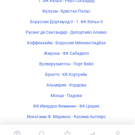
1. ФК Кёльн - Реал Сосьедад
Фулхэм - Кристал Пэлас
Боруссия Дортмунд II - 1. ФК Кёльн II
Расинг де Сантандер - Депортиво Алавес
Хоффенхайм - Боруссия Мёнхенгладбах
Жирона - ФК Сабаделл
Вулверхэмптон - Порт Вейл
Брюгге - КВ Кортрейк
Альмерия - Кордова
Монца - Падова
ФК Ивердон Феминин - ФК Цюрих
Иокогама Ф. Маринос - Касима Антлерс
Полония Варшава - Рух Хожув