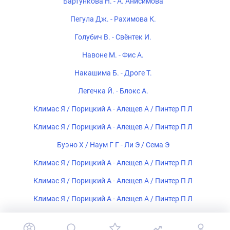
Бартункова Н. - А. Анисимова
Пегула Дж. - Рахимова К.
Голубич В. - Свёнтек И.
Навоне М. - Фис А.
Накашима Б. - Дроге Т.
Легечка Й. - Блокс А.
Климас Я / Порицкий А - Алещев А / Пинтер П Л
Климас Я / Порицкий А - Алещев А / Пинтер П Л
Буэно Х / Наум Г Г - Ли Э / Сема Э
Климас Я / Порицкий А - Алещев А / Пинтер П Л
Климас Я / Порицкий А - Алещев А / Пинтер П Л
Климас Я / Порицкий А - Алещев А / Пинтер П Л
Климас Я / Порицкий А - Алещев А / Пинтер П Л