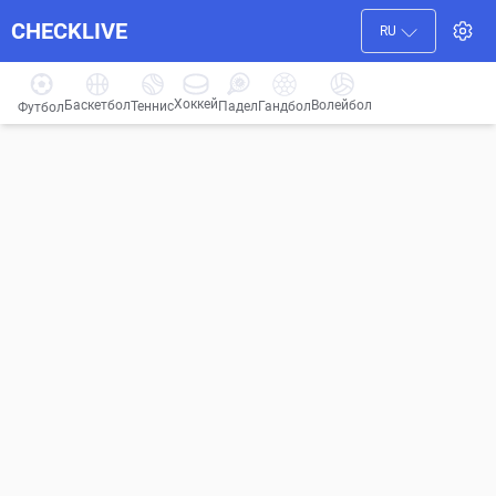
CHECKLIVE
RU
Хоккей
Баскетбол
Волейбол
Гандбол
Теннис
Падел
Футбол