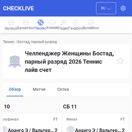
CHECKLIVE
RU
Хоккей
Баскетбол
Волейбол
Гандбол
Теннис
Падел
Футбол
/
Бостад, парный разряд
Теннис
Челленджер Женщины Бостад,
парный разряд 2026 Теннис
лайв счет
Обзор
Матчи
Сетка
Т
10
СБ
11
Полуфинал
FT
Финал
FT
2
2
Аранго Э / Вальтерт С
Аранго Э / Вальтерт С