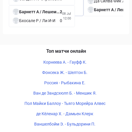
Да Силва Фик Ж / Макгифф
Барн
Барнетт А / Лешемиа Е
2
08 Jul
12:00
Бхосале Р / Ли И-И
0
Топ матчи онлайн
Корнеева А. - Гауфф К.
Фонсека Ж. - Шелтон Б.
Россия - Рыбакина Е.
Ван де Зандсхюлп Б. - Меншик Я.
Пол Майки Баллоу - Тьяго Морейра Алвес
де Кёленар Х. - Дамьен Клерк
Ваншелбойм Э. - Бульдорини П.