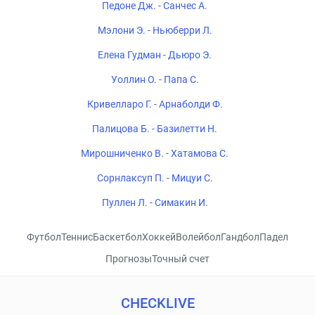
Педоне Дж. - Санчес А.
Мэлони Э. - Ньюберри Л.
Елена Гудман - Дьюро Э.
Уоллин О. - Папа С.
Кривелларо Г. - Арнаболди Ф.
Палицова Б. - Базилетти Н.
Мирошниченко В. - Хатамова С.
Сорнлаксуп П. - Мицуи С.
Пуллен Л. - Симакин И.
Футбол
Теннис
Баскетбол
Хоккей
Волейбол
Гандбол
Падел
Прогнозы
Точный счет
CHECKLIVE