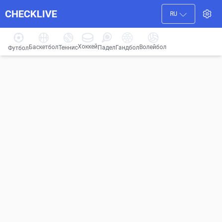
CHECKLIVE
RU
Хоккей
Баскетбол
Волейбол
Гандбол
Теннис
Падел
Футбол