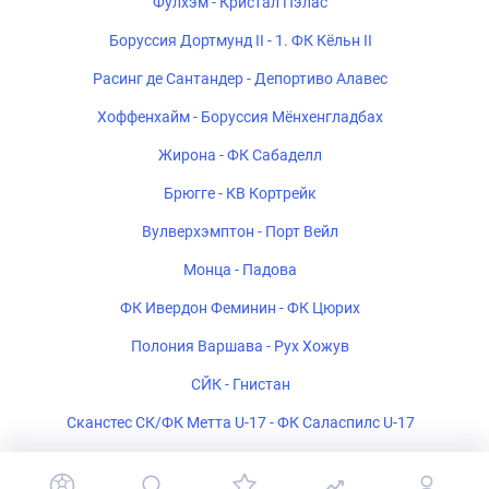
Фулхэм - Кристал Пэлас
Боруссия Дортмунд II - 1. ФК Кёльн II
Расинг де Сантандер - Депортиво Алавес
Хоффенхайм - Боруссия Мёнхенгладбах
Жирона - ФК Сабаделл
Брюгге - КВ Кортрейк
Вулверхэмптон - Порт Вейл
Монца - Падова
ФК Ивердон Феминин - ФК Цюрих
Полония Варшава - Рух Хожув
СЙК - Гнистан
Сканстес СК/ФК Метта U-17 - ФК Саласпилс U-17
ФК Белшина 2 - ФК Барановичи 2