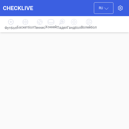
CHECKLIVE
RU
Хоккей
Баскетбол
Волейбол
Гандбол
Теннис
Падел
Футбол