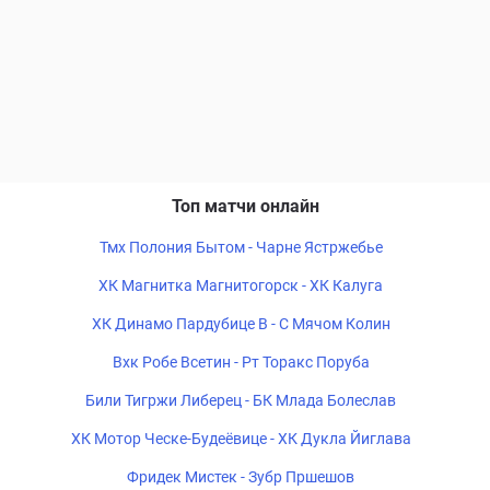
Топ матчи онлайн
Тмх Полония Бытом - Чарне Ястржебье
ХК Магнитка Магнитогорск - ХК Калуга
ХК Динамо Пардубице B - С Мячом Колин
Вхк Робе Всетин - Рт Торакс Поруба
Били Тигржи Либерец - БК Млада Болеслав
ХК Мотор Ческе-Будеёвице - ХК Дукла Йиглава
Фридек Мистек - Зубр Пршешов