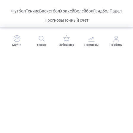
Футбол
Теннис
Баскетбол
Хоккей
Волейбол
Гандбол
Падел
Прогнозы
Точный счет
CHECKLIVE
Матчи
Поиск
Избранное
Прогнозы
Профиль
Посетить
VK
Прогнозы
Капперы
Фрибеты
Школа ставок
Букмекеры
Политика конфиденциальности
Поддержка
18+
Когда пропадает удовольствие - остановись!
2026 CHECKLIVE – All Rights Reserved.