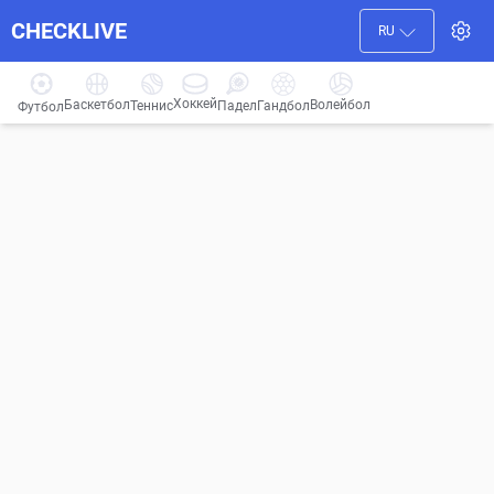
CHECKLIVE
RU
Хоккей
Баскетбол
Волейбол
Гандбол
Теннис
Падел
Футбол