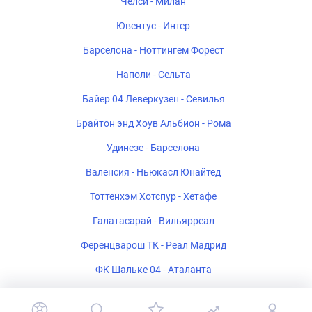
Челси - Милан
Ювентус - Интер
Барселона - Ноттингем Форест
Наполи - Сельта
Байер 04 Леверкузен - Севилья
Брайтон энд Хоув Альбион - Рома
Удинезе - Барселона
Валенсия - Ньюкасл Юнайтед
Тоттенхэм Хотспур - Хетафе
Галатасарай - Вильярреал
Ференцварош ТК - Реал Мадрид
ФК Шальке 04 - Аталанта
Стад Ренне - Брентфорд