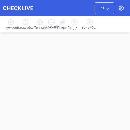
CHECKLIVE
RU
Хоккей
Баскетбол
Волейбол
Гандбол
Теннис
Падел
Футбол