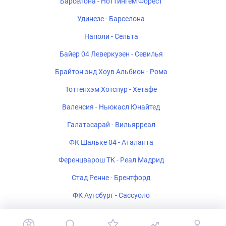
Барселона - Ноттингем Форест
Удинезе - Барселона
Наполи - Сельта
Байер 04 Леверкузен - Севилья
Брайтон энд Хоув Альбион - Рома
Тоттенхэм Хотспур - Хетафе
Валенсия - Ньюкасл Юнайтед
Галатасарай - Вильярреал
ФК Шальке 04 - Аталанта
Ференцварош ТК - Реал Мадрид
Стад Ренне - Брентфорд
ФК Аугсбург - Сассуоло
Ипсвич Таун - Райо Вальекано