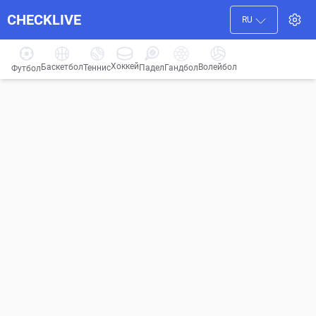
CHECKLIVE
RU
Хоккей
Баскетбол
Волейбол
Гандбол
Теннис
Падел
Футбол