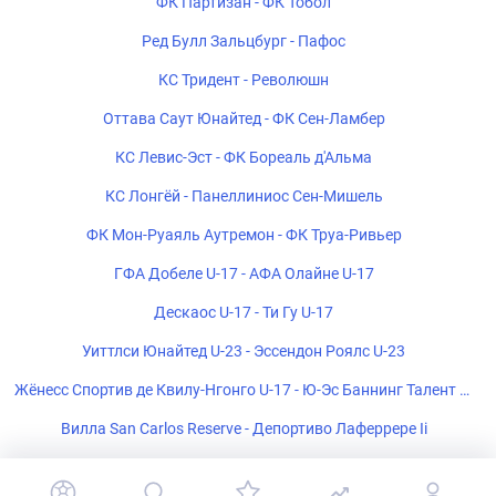
ФК Партизан - ФК Тобол
Ред Булл Зальцбург - Пафос
КС Тридент - Революшн
Оттава Саут Юнайтед - ФК Сен-Ламбер
КС Левис-Эст - ФК Бореаль д'Альма
КС Лонгёй - Панеллиниос Сен-Мишель
ФК Мон-Руаяль Аутремон - ФК Труа-Ривьер
ГФА Добеле U-17 - АФА Олайне U-17
Дескаос U-17 - Ти Гу U-17
Уиттлси Юнайтед U-23 - Эссендон Роялс U-23
Жёнесс Спортив де Квилу-Нгонго U-17 - Ю-Эс Баннинг Талент U-
17
Вилла San Carlos Reserve - Депортиво Лаферрере Ii
ЧС Ультра U-17 - ФК Пати U-17