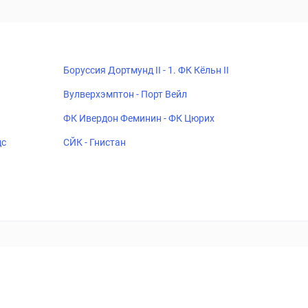
Боруссия Дортмунд II - 1. ФК Кёльн II
Вулверхэмптон - Порт Вейл
ФК Ивердон Феминин - ФК Цюрих
дс
СЙК - Гнистан
18+
Когда пропадает удовольствие - остановись!
ка