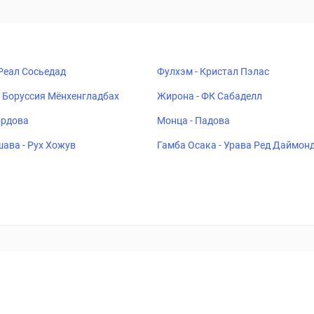
 Реал Сосьедад
Фулхэм - Кристал Пэлас
 Боруссия Мёнхенгладбах
Жирона - ФК Сабаделл
ордова
Монца - Падова
ава - Рух Хожув
Гамба Осака - Урава Ред Даймон
ставок
Букмекеры
Политика конфиденциальности
Поддерж