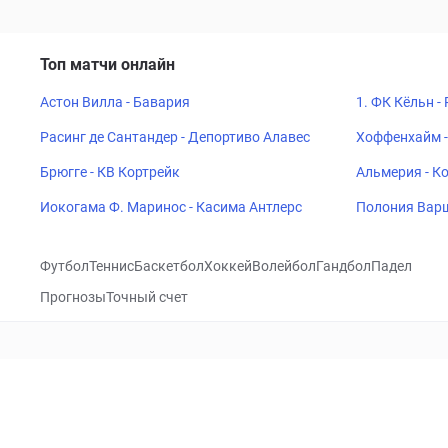
Топ матчи онлайн
Астон Вилла - Бавария
1. ФК Кёльн -
Расинг де Сантандер - Депортиво Алавес
Хоффенхайм -
Брюгге - КВ Кортрейк
Альмерия - К
Иокогама Ф. Маринос - Касима Антлерс
Полония Варш
Футбол
Теннис
Баскетбол
Хоккей
Волейбол
Гандбол
Падел
Прогнозы
Точный счет
Посетить
VK
CHECKLIVE
Прогнозы
Капперы
Фрибеты
Школа 