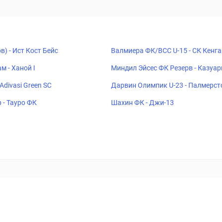
в) - Ист Кост Бейс
Валмиера ФК/ВСС U-15 - СК Кенга
илс U-15
м - Ханой I
Миндил Эйсес ФК Резерв - Казуар
 Adivasi Green SC
Дарвин Олимпик U-23 - Палмерст
К U-23
 - Тауро ФК
Шахин ФК - Джи-13
ставок
Букмекеры
Политика конфиденциальности
Поддерж