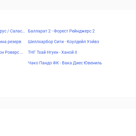
рус / Саласп
Балларат 2 - Форест Рейнджерс 2
ина резерв
Шеллхарбор Сити - Коулдейл Уэйвз
он Роверс Ф
ТНГ Тхай Нгуен - Ханой II
Чако Пандо ФК - Вака Диес Ювениль
18+
Когда пропадает удовольствие - остановись!
ка