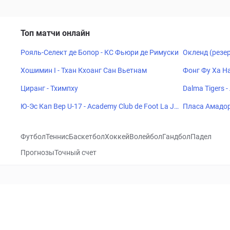
Топ матчи онлайн
Рояль-Селект де Бопор - КС Фьюри де Римуски
Окленд (резер
Хошимин I - Тхан Кхоанг Сан Вьетнам
Фонг Фу Ха На
Циранг - Тхимпху
Dalma Tigers -
Ю-Эс Кап Вер U-17 - Academy Club de Foot La Jo
Пласа Амадор
ie U17
Футбол
Теннис
Баскетбол
Хоккей
Волейбол
Гандбол
Падел
Прогнозы
Точный счет
Посетить
VK
CHECKLIVE
Прогнозы
Капперы
Фрибеты
Школа 