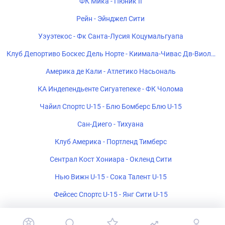
ФК Мика - Пюник II
Рейн - Эйнджел Сити
Уэуэтекос - Фк Санта-Лусия Коцумальгуапа
Клуб Депортиво Боскес Дель Норте - Киимала-Чивас Дв-Виоле
тта Клуб
Америка де Кали - Атлетико Насьональ
КА Индепендьенте Сигуатепеке - ФК Чолома
Чайил Спортс U-15 - Блю Бомберс Блю U-15
Сан-Диего - Тихуана
Клуб Америка - Портленд Тимберс
Сентрал Кост Хониара - Окленд Сити
Нью Вижн U-15 - Сока Талент U-15
Фейсес Спортс U-15 - Янг Сити U-15
Ривербанк U-15 - Лейс Ап U-15