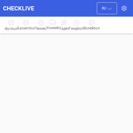
CHECKLIVE
RU
Хоккей
Баскетбол
Волейбол
Гандбол
Теннис
Падел
Футбол