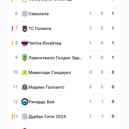
6
1
0
1
Сивелеле
7
1
0
1
ТС Гэлакси
8
1
0
1
Чиппа Юнайтед
9
1
0
1
Ламонтвилл Голден Эрроуз
10
0
0
0
Мамелоди Сандаунз
11
0
0
0
Марумо Галлантс
12
1
-1
0
Ричардс Бей
13
1
-1
0
Дурбан Сити 2024