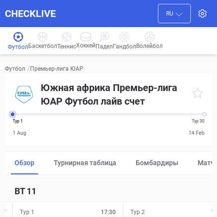
CHECKLIVE
RU
Хоккей
Баскетбол
Волейбол
Гандбол
Теннис
Падел
Футбол
/
Премьер-лига ЮАР
Футбол
Южная африка Премьер-лига
ЮАР Футбол лайв счет
Тур 1
Тур 30
1 Aug
14 Feb
Обзор
Турнирная таблица
Бомбардиры
Матч
ВТ
11
FT
Тур 1
17:30
Тур 2
1