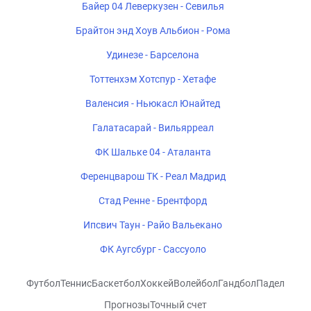
Байер 04 Леверкузен - Севилья
Брайтон энд Хоув Альбион - Рома
Удинезе - Барселона
Тоттенхэм Хотспур - Хетафе
Валенсия - Ньюкасл Юнайтед
Галатасарай - Вильярреал
ФК Шальке 04 - Аталанта
Ференцварош ТК - Реал Мадрид
Стад Ренне - Брентфорд
Ипсвич Таун - Райо Вальекано
ФК Аугсбург - Сассуоло
Футбол
Теннис
Баскетбол
Хоккей
Волейбол
Гандбол
Падел
Прогнозы
Точный счет