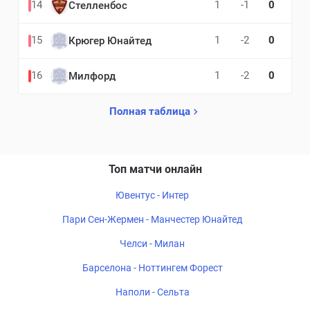
14
1
-1
0
Стелленбос
15
1
-2
0
Крюгер Юнайтед
16
1
-2
0
Милфорд
Полная таблица
Топ матчи онлайн
Ювентус - Интер
Пари Сен-Жермен - Манчестер Юнайтед
Челси - Милан
Барселона - Ноттингем Форест
Наполи - Сельта