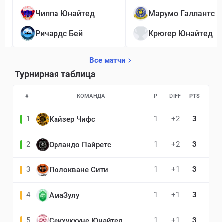
2
Чиппа Юнайтед
Марумо Галлантс
2
Ричардс Бей
Крюгер Юнайтед
Все матчи
Турнирная таблица
#
КОМАНДА
P
DIFF
PTS
1
1
+2
3
Кайзер Чифс
2
1
+2
3
Орландо Пайретс
3
1
+1
3
Полокване Сити
4
1
+1
3
АмаЗулу
5
1
+1
3
Секхукхуне Юнайтед