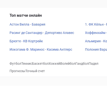
Топ матчи онлайн
Астон Вилла - Бавария
1. ФК Кёльн -
Расинг де Сантандер - Депортиво Алавес
Хоффенхайм -
Брюгге - КВ Кортрейк
Альмерия - К
Иокогама Ф. Маринос - Касима Антлерс
Полония Варш
Футбол
Теннис
Баскетбол
Хоккей
Волейбол
Гандбол
Падел
Прогнозы
Точный счет
Посетить
VK
CHECKLIVE
Прогнозы
Капперы
Фрибеты
Школа 