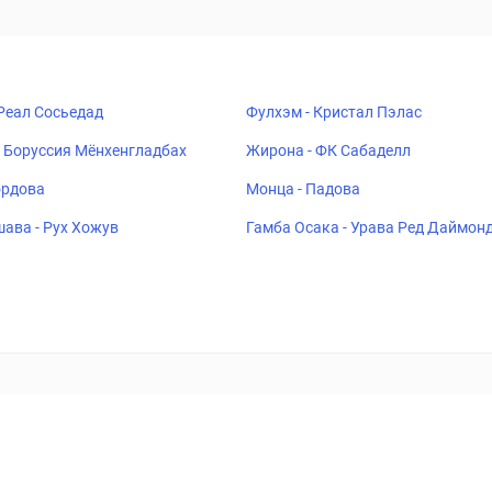
 Реал Сосьедад
Фулхэм - Кристал Пэлас
 Боруссия Мёнхенгладбах
Жирона - ФК Сабаделл
ордова
Монца - Падова
ава - Рух Хожув
Гамба Осака - Урава Ред Даймон
ставок
Букмекеры
Политика конфиденциальности
Поддерж