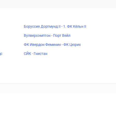
Боруссия Дортмунд II - 1. ФК Кёльн II
Вулверхэмптон - Порт Вейл
ФК Ивердон Феминин - ФК Цюрих
дс
СЙК - Гнистан
18+
Когда пропадает удовольствие - остановись!
ка