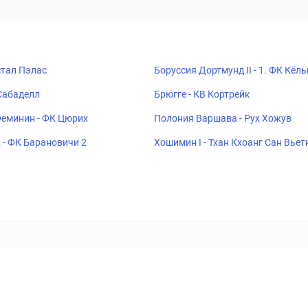
стал Пэлас
Боруссия Дортмунд II - 1. ФК Кёльн
Сабаделл
Брюгге - КВ Кортрейк
еминин - ФК Цюрих
Полония Варшава - Рух Хожув
 - ФК Барановичи 2
Хошимин I - Тхан Кхоанг Сан Вье
ставок
Букмекеры
Политика конфиденциальности
Поддерж