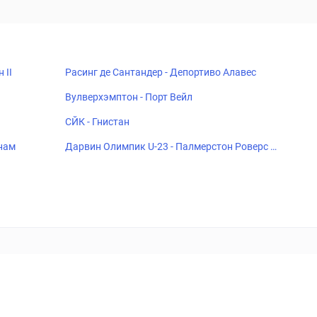
 II
Расинг де Сантандер - Депортиво Алавес
Вулверхэмптон - Порт Вейл
СЙК - Гнистан
тнам
Дарвин Олимпик U-23 - Палмерстон Роверс Ф
К U-23
18+
Когда пропадает удовольствие - остановись!
ка