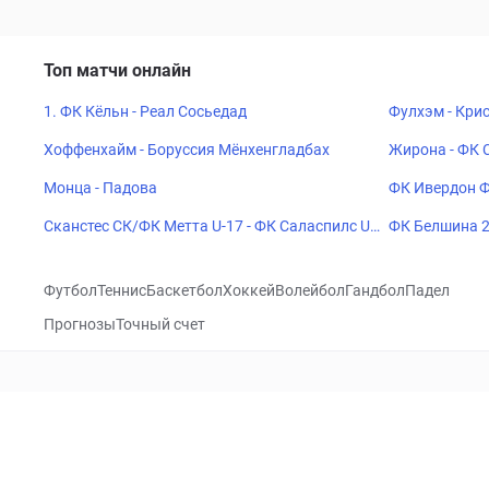
Топ матчи онлайн
1. ФК Кёльн - Реал Сосьедад
Фулхэм - Кри
Хоффенхайм - Боруссия Мёнхенгладбах
Жирона - ФК 
Монца - Падова
ФК Ивердон Ф
Сканстес СК/ФК Метта U-17 - ФК Саласпилс U-
ФК Белшина 2
17
Футбол
Теннис
Баскетбол
Хоккей
Волейбол
Гандбол
Падел
Прогнозы
Точный счет
Посетить
VK
CHECKLIVE
Прогнозы
Капперы
Фрибеты
Школа 