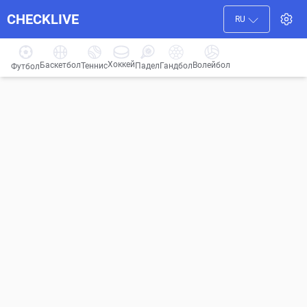
CHECKLIVE
RU
Хоккей
Баскетбол
Волейбол
Гандбол
Теннис
Падел
Футбол