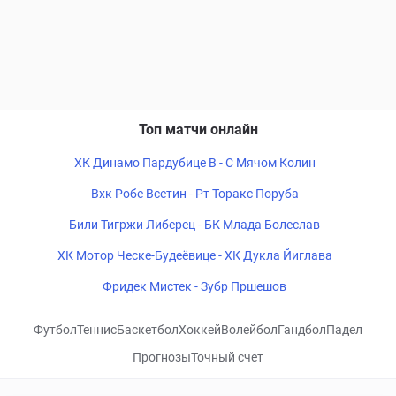
Топ матчи онлайн
ХК Динамо Пардубице B - С Мячом Колин
Вхк Робе Всетин - Рт Торакс Поруба
Били Тигржи Либерец - БК Млада Болеслав
ХК Мотор Ческе-Будеёвице - ХК Дукла Йиглава
Фридек Мистек - Зубр Пршешов
Футбол
Теннис
Баскетбол
Хоккей
Волейбол
Гандбол
Падел
Прогнозы
Точный счет