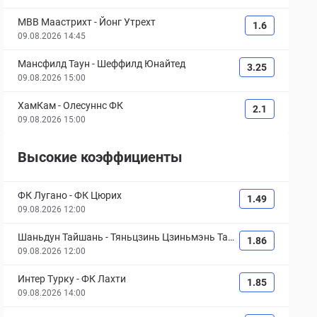
МВВ Маастрихт
-
Йонг Утрехт
1.6
09.08.2026 14:45
Мансфилд Таун
-
Шеффилд Юнайтед
3.25
09.08.2026 15:00
ХамКам
-
Олесуннс ФК
2.1
09.08.2026 15:00
Высокие коэффициенты
ФК Лугано
-
ФК Цюрих
1.49
09.08.2026 12:00
Шаньдун Тайшань
-
Тяньцзинь Цзиньмэнь Тайг
1.86
ер
09.08.2026 12:00
Интер Турку
-
ФК Лахти
1.85
09.08.2026 14:00