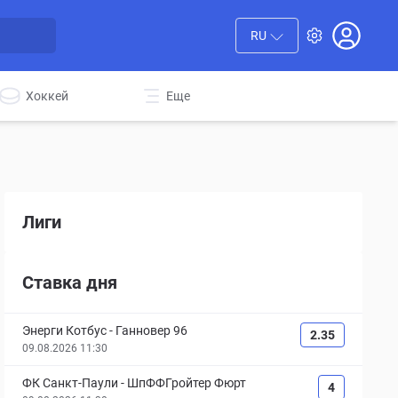
RU
Хоккей
Еще
Лиги
Ставка дня
Энерги Котбус
-
Ганновер 96
2.35
09.08.2026 11:30
ФК Санкт-Паули
-
ШпФФГройтер Фюрт
4