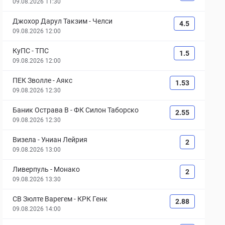
09.08.2026 11:30
Джохор Дарул Такзим
-
Челси
4.5
09.08.2026 12:00
КуПС
-
ТПС
1.5
09.08.2026 12:00
ПЕК Зволле
-
Аякс
1.53
09.08.2026 12:30
Баник Острава B
-
ФК Силон Таборско
2.55
09.08.2026 12:30
Визела
-
Униан Лейрия
2
09.08.2026 13:00
Ливерпуль
-
Монако
2
09.08.2026 13:30
СВ Зюлте Варегем
-
КРК Генк
2.88
09.08.2026 14:00