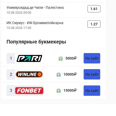
Универсидад де Чили
-
Палестино
1.61
10.08.2026 00:00
ИК Сириус
-
ИФ Броммапойкарна
1.27
10.08.2026 17:00
Популярные букмекеры
Букмекер
Бонус
Действие
1
На сайт
5000
₽
2
На сайт
10000
₽
3
15000
₽
На сайт