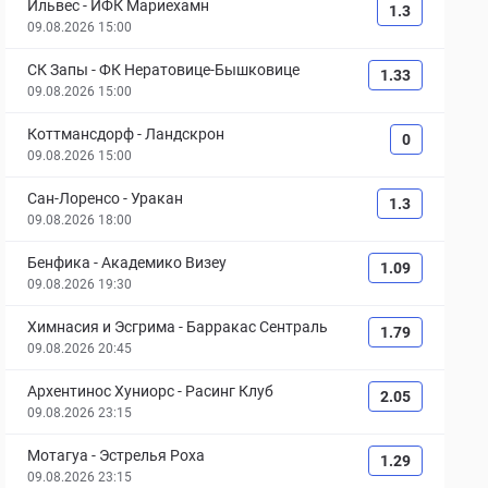
Ильвес
-
ИФК Мариехамн
1.3
09.08.2026 15:00
СК Запы
-
ФК Нератовице-Бышковице
1.33
09.08.2026 15:00
Коттмансдорф
-
Ландскрон
0
09.08.2026 15:00
Сан-Лоренсо
-
Уракан
1.3
09.08.2026 18:00
Бенфика
-
Академико Визеу
1.09
09.08.2026 19:30
Химнасия и Эсгрима
-
Барракас Сентраль
1.79
09.08.2026 20:45
Архентинос Хуниорс
-
Расинг Клуб
2.05
09.08.2026 23:15
Мотагуа
-
Эстрелья Роха
1.29
09.08.2026 23:15