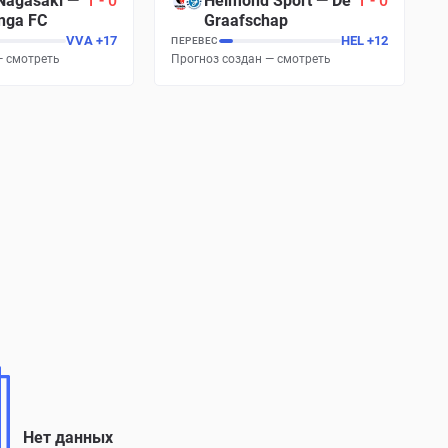
Nagasaki
—
1
-
0
Helmond Sport
—
De
1
-
0
nga FC
Graafschap
VVA
+
17
HEL
+
12
ПЕРЕВЕС
— смотреть
Прогноз создан — смотреть
Нет данных