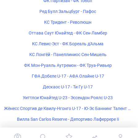
ФК Партизан - ФК Тобол
Ред Булл Зальцбург - Пафос
КС Тридент - Революшн
Оттава Саут Юнайтед - ФК Сен-Ламбер
КС Левис-Эст - ФК Бореаль д'Альма
КС Лонгёй - Панеллиниос Сен-Мишель
ФК Мон-Руаяль Аутремон - ФК Труа-Ривьер
ГФА Добеле U-17 - АФА Олайне U-17
Дескаос U-17 - Ти Гу U-17
Уиттлси Юнайтед U-23 - Эссендон Роялс U-23
Жёнесс Спортив де Квилу-Нгонго U-17 - Ю-Эс Баннинг Талент U-
17
Вилла San Carlos Reserve - Депортиво Лаферрере Ii
ЧС Ультра U-17 - ФК Пати U-17