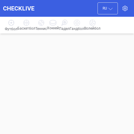
CHECKLIVE
RU
Хоккей
Баскетбол
Волейбол
Гандбол
Теннис
Падел
Футбол