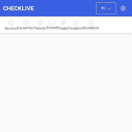
CHECKLIVE
RU
Хоккей
Баскетбол
Волейбол
Гандбол
Теннис
Падел
Футбол