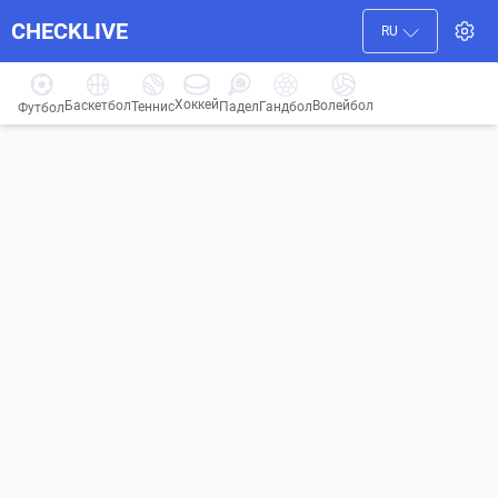
CHECKLIVE
RU
Хоккей
Баскетбол
Волейбол
Гандбол
Теннис
Падел
Футбол