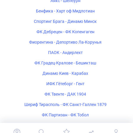
Аякс - Шелбурн
Бенфика - Харт оф Мидлотиан
Спортинг Брага - Динамо Минск
ФК Дебрецен - ФК Копенгаген
Фиорентина - Депортиво Ла-Корунья
ПАОК - Андерлехт
ФК Градец-Кралове - Бешикташ
Динамо Киев - Карабах
ИФК Гётеборг - Гент
ФК Твенте - ДАК 1904
Шериф Тирасполь - ФК Санкт-Галлен 1879
ФК Партизан - ФК Тобол
Богемиан - ФК Мидтьюлланн