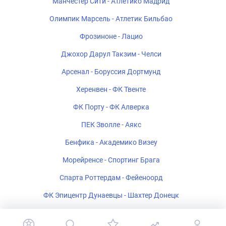
Манчестер Сити - Атлетико Мадрид
Олимпик Марсель - Атлетик Бильбао
Фрозиноне - Лацио
Джохор Дарул Такзим - Челси
Арсенал - Боруссия Дортмунд
Херенвен - ФК Твенте
ФК Порту - ФК Алверка
ПЕК Зволле - Аякс
Бенфика - Академико Визеу
Морейренсе - Спортинг Брага
Спарта Роттердам - Фейеноорд
ФК Эпицентр Дунаевцы - Шахтер Донецк
Салернитана - Катандзаро U-19