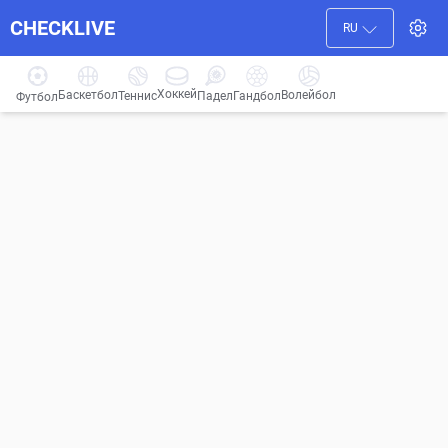
CHECKLIVE
RU
Хоккей
Баскетбол
Волейбол
Гандбол
Теннис
Падел
Футбол