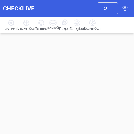
CHECKLIVE
RU
Хоккей
Баскетбол
Волейбол
Гандбол
Теннис
Падел
Футбол