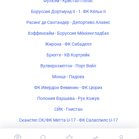
Фулхэм - Кристал Пэлас
Боруссия Дортмунд II - 1. ФК Кёльн II
Расинг де Сантандер - Депортиво Алавес
Хоффенхайм - Боруссия Мёнхенгладбах
Жирона - ФК Сабаделл
Брюгге - КВ Кортрейк
Вулверхэмптон - Порт Вейл
Монца - Падова
ФК Ивердон Феминин - ФК Цюрих
Полония Варшава - Рух Хожув
СЙК - Гнистан
Сканстес СК/ФК Метта U-17 - ФК Саласпилс U-17
ФК Белшина 2 - ФК Барановичи 2