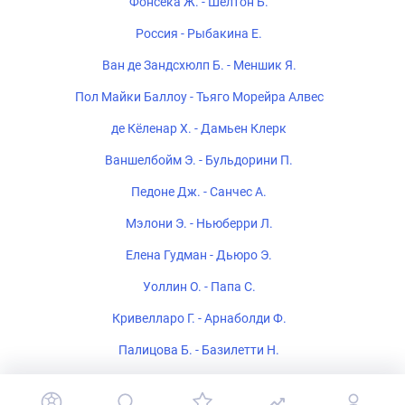
Фонсека Ж. - Шелтон Б.
Россия - Рыбакина Е.
Ван де Зандсхюлп Б. - Меншик Я.
Пол Майки Баллоу - Тьяго Морейра Алвес
де Кёленар Х. - Дамьен Клерк
Ваншелбойм Э. - Бульдорини П.
Педоне Дж. - Санчес А.
Мэлони Э. - Ньюберри Л.
Елена Гудман - Дьюро Э.
Уоллин О. - Папа С.
Кривелларо Г. - Арнаболди Ф.
Палицова Б. - Базилетти Н.
Мирошниченко В. - Хатамова С.