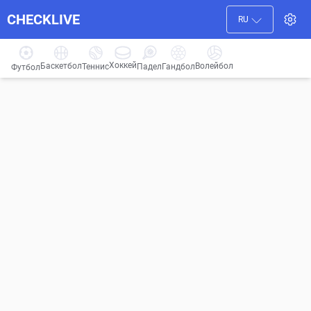
CHECKLIVE
RU
Хоккей
Баскетбол
Волейбол
Гандбол
Теннис
Падел
Футбол