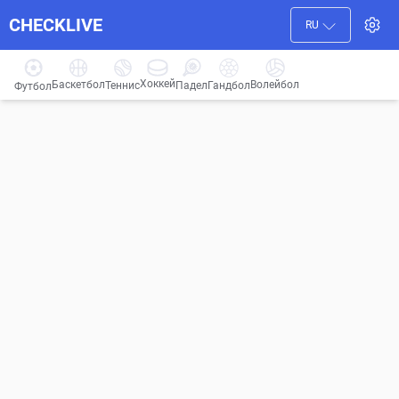
CHECKLIVE
RU
Хоккей
Баскетбол
Волейбол
Гандбол
Теннис
Падел
Футбол