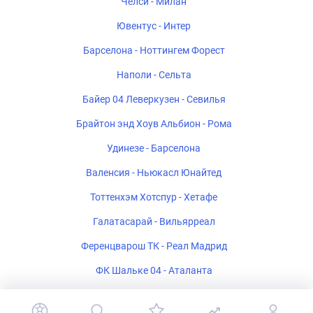
Челси - Милан
Ювентус - Интер
Барселона - Ноттингем Форест
Наполи - Сельта
Байер 04 Леверкузен - Севилья
Брайтон энд Хоув Альбион - Рома
Удинезе - Барселона
Валенсия - Ньюкасл Юнайтед
Тоттенхэм Хотспур - Хетафе
Галатасарай - Вильярреал
Ференцварош ТК - Реал Мадрид
ФК Шальке 04 - Аталанта
Стад Ренне - Брентфорд