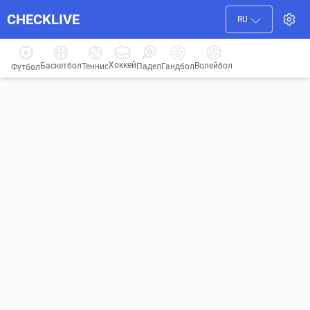
CHECKLIVE
RU
Хоккей
Баскетбол
Волейбол
Гандбол
Теннис
Падел
Футбол