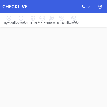
CHECKLIVE
RU
Хоккей
Баскетбол
Волейбол
Гандбол
Теннис
Падел
Футбол