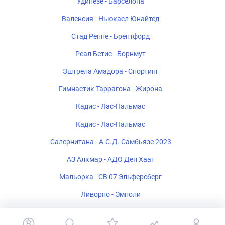
Удинезе - Барселона
Валенсия - Ньюкасл Юнайтед
Стад Ренне - Брентфорд
Реал Бетис - Борнмут
Эштрела Амадора - Спортинг
Гимнастик Таррагона - Жирона
Кадис - Лас-Пальмас
Кадис - Лас-Пальмас
Салернитана - А.С.Д. Самбьязе 2023
АЗ Алкмар - АДО Ден Хааг
Мальорка - СВ 07 Эльферсберг
Ливорно - Эмполи
Ремо - Атлетико Минейро