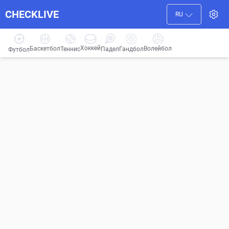
CHECKLIVE
RU
Хоккей
Баскетбол
Волейбол
Гандбол
Теннис
Падел
Футбол