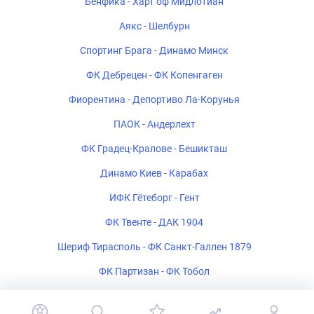
Бенфика - Харт оф Мидлотиан
Аякс - Шелбурн
Спортинг Брага - Динамо Минск
ФК Дебрецен - ФК Копенгаген
Фиорентина - Депортиво Ла-Корунья
ПАОК - Андерлехт
ФК Градец-Кралове - Бешикташ
Динамо Киев - Карабах
ИФК Гётеборг - Гент
ФК Твенте - ДАК 1904
Шериф Тирасполь - ФК Санкт-Галлен 1879
ФК Партизан - ФК Тобол
Богемиан - ФК Мидтьюлланн