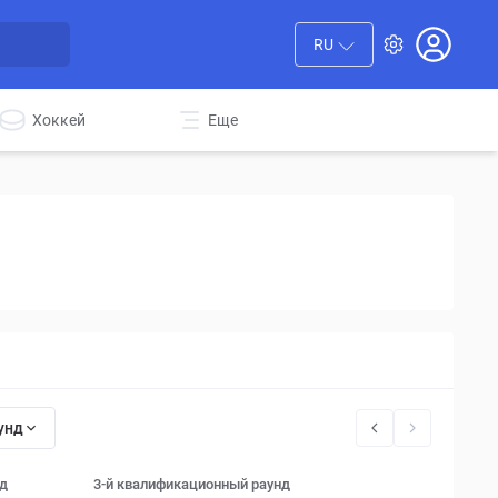
RU
Хоккей
Еще
унд
д
3-й квалификационный раунд
Playoff ro