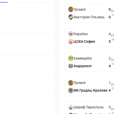
Тромсё
0
23
1
Виктория Пльзень
0
Карабах
4
23
1
ЦСКА София
5
Хаммарбю
2
23
1
Андерлехт
4
Тромсё
1
23
1
ФК Градец-Кралове
4
Шериф Тирасполь
0
23
1