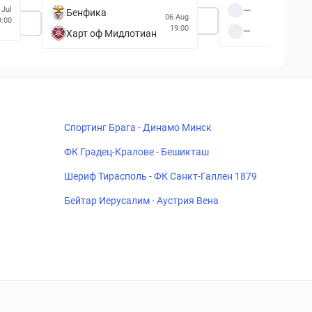
—
 Jul
Бенфика
06 Aug
9:00
19:00
—
Харт оф Мидлотиан
Спортинг Брага - Динамо Минск
ФК Градец-Кралове - Бешикташ
Шериф Тирасполь - ФК Санкт-Галлен 1879
Бейтар Иерусалим - Аустрия Вена