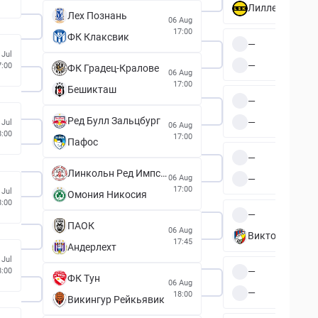
Лиллестрём
Лех Познань
06 Aug
17:00
ФК Клаксвик
—
 Jul
—
7:00
ФК Градец-Кралове
06 Aug
17:00
Бешикташ
—
Ред Булл Зальцбург
—
 Jul
06 Aug
8:00
17:00
Пафос
—
Линкольн Ред Импс ФК
—
06 Aug
17:00
 Jul
Омония Никосия
8:00
—
ПАОК
06 Aug
Виктория Пль
17:45
Андерлехт
 Jul
—
8:00
ФК Тун
06 Aug
—
18:00
Викингур Рейкьявик