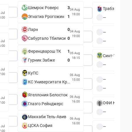
Шемрок Роверс
3
Трабзонспор
04 Aug
 Jul
19:00
Эгнатиа Ррогожин
1
—
3:00
Ларн
0
04 Aug
—
19:00
Сабуртало Тбилиси
0
—
 Jul
6:00
Ференцварош ТК
1
05 Aug
Синт-Трёйден
18:15
Гурник Забже
0
—
 Jul
КуПС
7:00
06 Aug
—
15:00
КС Университатя Крайова
—
Ягеллония Белосток
06 Aug
 Jul
16:00
ОФИ Крит
7:00
Глазго Рейнджерс
—
Маккаби Тель-Авив
06 Aug
16:00
ЦСКА София
—
 Jul
7:00