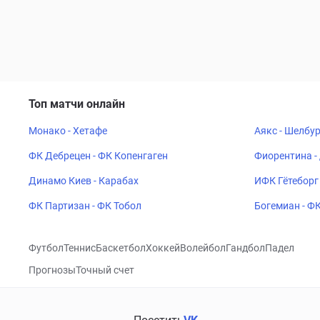
Топ матчи онлайн
Монако - Хетафе
Аякс - Шелбу
ФК Дебрецен - ФК Копенгаген
Фиорентина -
Динамо Киев - Карабах
ИФК Гётеборг 
ФК Партизан - ФК Тобол
Богемиан - Ф
Футбол
Теннис
Баскетбол
Хоккей
Волейбол
Гандбол
Падел
Прогнозы
Точный счет