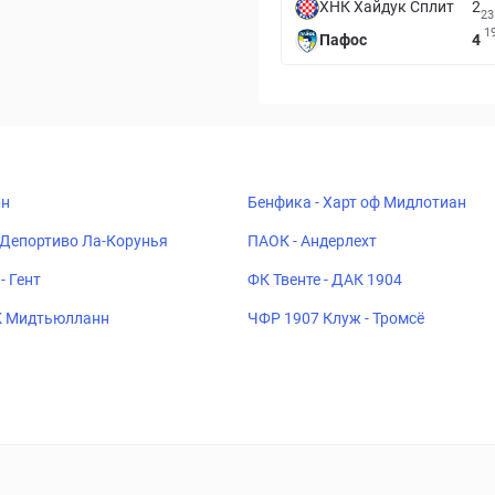
ХНК Хайдук Сплит
2
23
1
Пафос
4
рн
Бенфика - Харт оф Мидлотиан
 Депортиво Ла-Корунья
ПАОК - Андерлехт
- Гент
ФК Твенте - ДАК 1904
К Мидтьюлланн
ЧФР 1907 Клуж - Тромсё