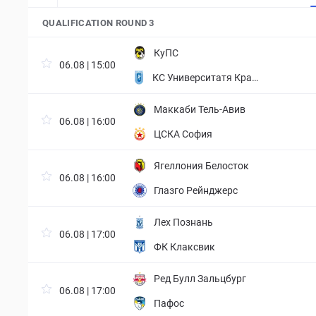
QUALIFICATION ROUND 3
КуПС
06.08 | 15:00
КС Университатя Край
ова
Маккаби Тель-Авив
06.08 | 16:00
ЦСКА София
Ягеллония Белосток
06.08 | 16:00
Глазго Рейнджерс
Лех Познань
06.08 | 17:00
ФК Клаксвик
Ред Булл Зальцбург
06.08 | 17:00
Пафос