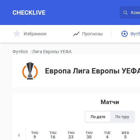
CHECKLIVE
Избранное
Прогнозы
Фут
Футбол
/
Лига Европы УЕФА
Европа Лига Европы УЕФА
Матчи
По дате
По туру
THU
THU
THU
THU
TUE
WED
9
16
23
30
4
5