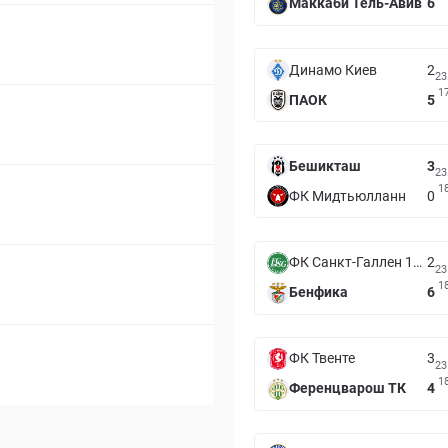
Маккаби Тель-Авив
6
Динамо Киев
2
23
1
ПАОК
5
Бешикташ
3
23
1
ФК Мидтьюлланн
0
ФК Санкт-Галлен 1879
2
23
1
Бенфика
6
ФК Твенте
3
23
1
Ференцварош ТК
4