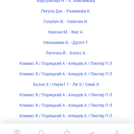
Бартункова Н. - А. Анисимова
Пегула Дж. - Рахимова К.
Голубич В. - Свёнтек И.
Навоне М. - Фис А.
Накашима Б. - Дроге Т.
Легечка Й. - Блокс А.
Климас Я / Порицкий А - Алещев А / Пинтер П Л
Климас Я / Порицкий А - Алещев А / Пинтер П Л
Буэно Х / Наум Г Г - Ли Э / Сема Э
Климас Я / Порицкий А - Алещев А / Пинтер П Л
Климас Я / Порицкий А - Алещев А / Пинтер П Л
Климас Я / Порицкий А - Алещев А / Пинтер П Л
Климас Я / Порицкий А - Алещев А / Пинтер П Л