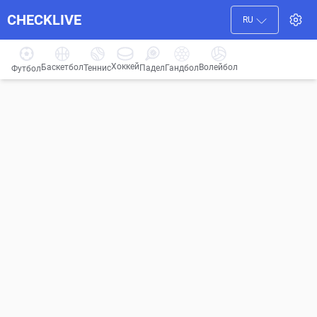
CHECKLIVE
RU
Хоккей
Баскетбол
Волейбол
Гандбол
Теннис
Падел
Футбол