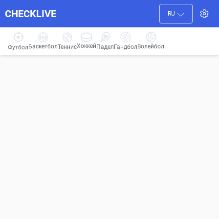
CHECKLIVE
RU
Хоккей
Баскетбол
Волейбол
Гандбол
Теннис
Падел
Футбол