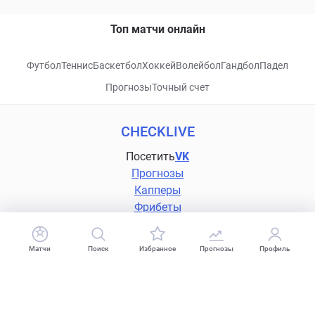
Топ матчи онлайн
Футбол
Теннис
Баскетбол
Хоккей
Волейбол
Гандбол
Падел
Прогнозы
Точный счет
CHECKLIVE
Посетить
VK
Прогнозы
Капперы
Фрибеты
Школа ставок
Букмекеры
Матчи
Поиск
Избранное
Прогнозы
Профиль
Политика конфиденциальности
Поддержка
18+
Когда пропадает удовольствие - остановись!