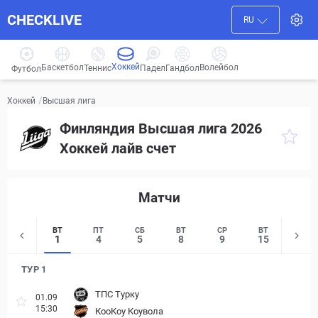
CHECKLIVE
RU
Хоккей
Баскетбол
Волейбол
Гандбол
Теннис
Падел
Футбол
/
Высшая лига
Хоккей
Финляндия Высшая лига 2026
Хоккей лайв счет
Матчи
ВТ
ПТ
СБ
ВТ
СР
ВТ
СР
1
4
5
8
9
15
16
ТУР 1
ТПС Турку
01.09
15:30
КооКоу Коувола