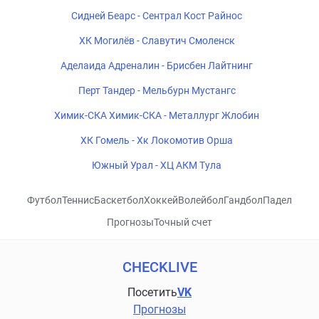
Сидней Беарс - Сентрал Кост Райнос
ХК Могилёв - Славутич Смоленск
Аделаида Адреналин - Брисбен Лайтнинг
Перт Тандер - Мельбурн Мустангс
Химик-СКА Химик-СКА - Металлург Жлобин
ХК Гомель - Хк Локомотив Орша
Южный Урал - ХЦ АКМ Тула
Футбол
Теннис
Баскетбол
Хоккей
Волейбол
Гандбол
Падел
Прогнозы
Точный счет
CHECKLIVE
Посетить
VK
Прогнозы