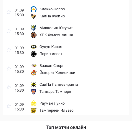
Киекко-Эспоо
01.09
15:30
КалПа Куопио
Миккелин Юкурит
01.09
15:30
ХПК Хямеэнлинна
Оулун Кярпят
01.09
15:30
Порин Ассет
Ваасан Спорт
01.09
15:30
Йокерит Хельсинки
СайПа Лаппеэнранта
01.09
15:30
Таппара Тампере
Рауман Лукко
01.09
15:30
Тампереен Ильвес
Топ матчи онлайн