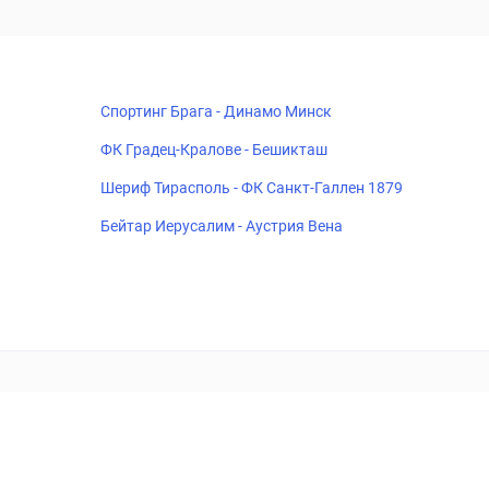
Спортинг Брага - Динамо Минск
ФК Градец-Кралове - Бешикташ
Шериф Тирасполь - ФК Санкт-Галлен 1879
Бейтар Иерусалим - Аустрия Вена
18+
Когда пропадает удовольствие - остановись!
ка