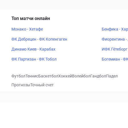
Топ матчи онлайн
Монако - Хетафе
Бенфика - Ха
ФК Дебрецен - ФК Копенгаген
Фиорентина -
Динамо Киев - Карабах
ИФК Гётеборг 
ФК Партизан - ФК Тобол
Богемиан - Ф
Футбол
Теннис
Баскетбол
Хоккей
Волейбол
Гандбол
Падел
Прогнозы
Точный счет
Посетить
VK
CHECKLIVE
Прогнозы
Капперы
Фрибеты
Школа 