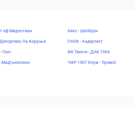
рт оф Мидлотиан
Аякс - Шелбурн
 Депортиво Ла-Корунья
ПАОК - Андерлехт
- Гент
ФК Твенте - ДАК 1904
К Мидтьюлланн
ЧФР 1907 Клуж - Тромсё
ставок
Букмекеры
Политика конфиденциальности
Поддерж