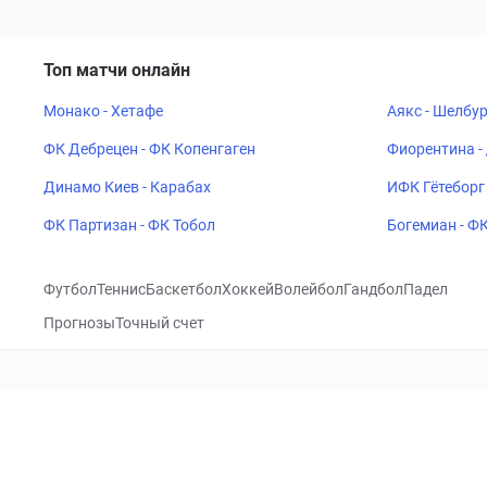
Топ матчи онлайн
Монако - Хетафе
Аякс - Шелбу
ФК Дебрецен - ФК Копенгаген
Фиорентина -
Динамо Киев - Карабах
ИФК Гётеборг 
ФК Партизан - ФК Тобол
Богемиан - Ф
Футбол
Теннис
Баскетбол
Хоккей
Волейбол
Гандбол
Падел
Прогнозы
Точный счет
Посетить
VK
CHECKLIVE
Прогнозы
Капперы
Фрибеты
Школа 