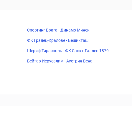
Спортинг Брага - Динамо Минск
ФК Градец-Кралове - Бешикташ
Шериф Тирасполь - ФК Санкт-Галлен 1879
Бейтар Иерусалим - Аустрия Вена
18+
Когда пропадает удовольствие - остановись!
ка