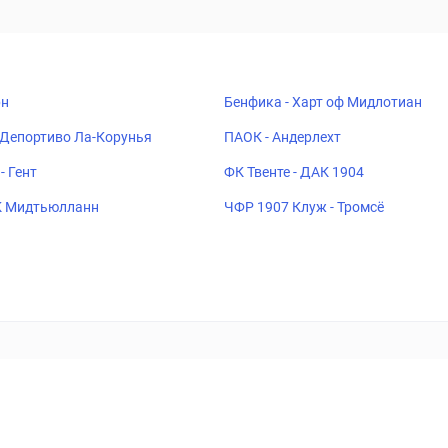
рн
Бенфика - Харт оф Мидлотиан
 Депортиво Ла-Корунья
ПАОК - Андерлехт
- Гент
ФК Твенте - ДАК 1904
К Мидтьюлланн
ЧФР 1907 Клуж - Тромсё
ставок
Букмекеры
Политика конфиденциальности
Поддерж